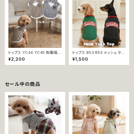
可愛い 透け感 コットン 返品交
換不可
トップス YC44 YC45 制服風
トップス B53 B54 メッシュ タン
グレー ブラウン コスチューム コ
ク スリーブレス ノースリーブ 犬
¥2,200
¥1,500
スプレ 仮装 女の子 男の子 犬
の服 春 夏 ドックウェア カジュ
犬服 小型 猫 服 洋服 ペット do
アル スリーブレス グリーン ブラ
g ドッグウェア おしゃれ かわい
ック ドッグウエア dog 犬 猫 ペ
い 返品交換不可
ット 服 犬の服 猫の服 犬服 猫
服 スポーティ 小型犬 返品交換
セール中の商品
不可