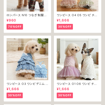
ロンパース N10 つなぎ 制服風
ワンピース O4 O5 ワンピ チェ
チェック柄 グレー 灰色 コスチュ
ック プリーツ レース 女の子 犬
¥960
¥1,666
ーム コスプレ ドッグウェア dog
犬服 小型 猫 服 洋服 ペット do
犬 猫 ペット 服 犬服 洋服 オシ
g ドッグウェア おしゃれ かわい
70%OFF
30%OFF
ャレ かわいい 小型犬 返品交換
い 返品交換不可
不可
ワンピース O3 ワンピ デニム プ
ワンピース O1 O6 ワンピ チュ
リーツ レース 女の子 犬 犬服
ール レース 花 フラワー 女の子
¥1,666
¥1,666
小型 猫 服 洋服 ペット dog ド
犬 犬服 小型 猫 服 洋服 ペット
ッグウェア おしゃれ かわいい 返
dog ドッグウェア おしゃれ かわ
30%OFF
30%OFF
品交換不可
いい 返品交換不可