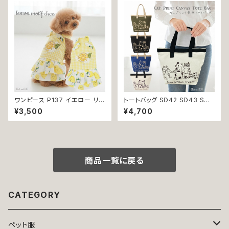
無料 返品交換不可
型犬 犬 猫 ペット 服 犬服 犬の
服 犬洋服 犬の洋服 洋服 おしゃ
れ かわいい 可愛い 返品交換不
可
ワンピース P137 イエロー リボ
トートバッグ SD42 SD43 SD4
ン 夏用 ハンドメイド 夏服 おし
4 SD45 キャンバスバッグ 帆布
¥3,500
¥4,700
ゃれ かわいい ガーリー キュート
バッグ エコバッグ ランチバッグ
レモン lemon 黄色 チェック フ
サブバッグ 猫 猫グッズ ネコ雑貨
リル フラワー ストーン キラキラ
かわいい おしゃれ 通勤 通学 プ
dog 服 ドッグウェア 犬 猫 犬服
レゼント ギフト
猫服 ペット 洋服 小型犬 ワンち
ゃん 夏 サマー 返品交換不可
商品一覧に戻る
CATEGORY
ペット服