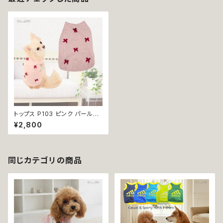
トップス P103 ピンク パール調
ビーズ りぼん トレーナー スエッ
¥2,800
ト ハンドメイド カジュアル おし
ゃれ シンプル デイリー ドッグウ
ェア dog 犬 猫 ペット 服 犬服
猫服 小型犬 返品交換不可
同じカテゴリの商品