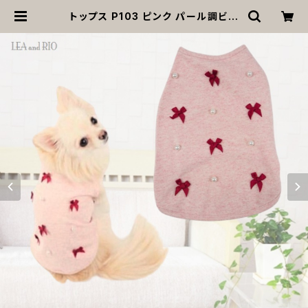
トップス P103 ピンク パール調ビー
ズ りぼん トレーナー スエット ハンド
メイド カジュアル おしゃれ シンプル
デイリー ドッグウェア dog 犬 猫 ペッ
ト 服 犬服 猫服 小型犬 返品交換不可
| MOANA