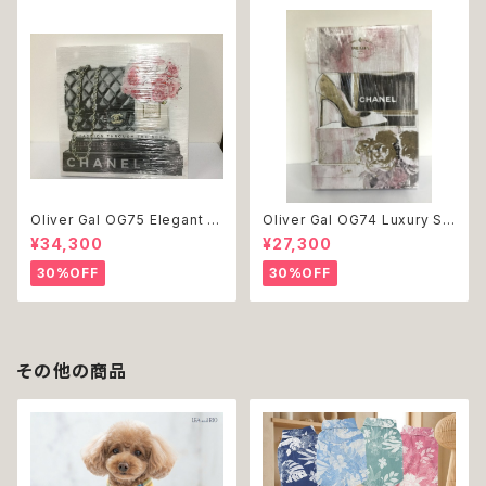
Oliver Gal OG75 Elegant E
Oliver Gal OG74 Luxury St
ssentials Paris 絵 アート イ
acked Shoes Rose Giftbo
¥34,300
¥27,300
ンテリア お祝い 贈り物 プレゼ
x 絵 アート インテリア お祝い
ント 結婚 新築 開店 周年 バー
贈り物 プレゼント 結婚 新築 開
30%OFF
30%OFF
スデイ 誕生日 ご褒美
店 周年 バースデイ 誕生日 ご褒
美
その他の商品