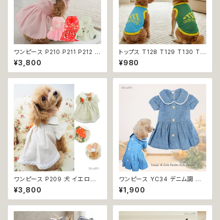
ワンピース P210 P211 P212 犬
トップス T128 T129 T130 T1
イエロー ピンク ホワイト レッド
31 T132 Ｔシャツ 1-7号 小型
¥3,800
¥980
レモン 蝶 フラワー 猫 ペット 服
犬用 スポーティー カジュアル
犬服 犬の服 犬洋服 犬の洋服
メッシュ ノースリーブ ブルー グ
洋服 猫服 猫の服 猫洋服 猫の
リーン ネイビー ドックウェア ド
洋服 dog ドッグウェア ドッグウ
ッグウェア dog 犬 猫 ペット 服
エア 女の子 小型犬 おしゃれ か
犬服 猫服 犬の服 猫の服 オシャ
わいい 可愛い 透け感 コットン
レ 小型犬 返品交換不可
返品交換不可
ワンピース P209 犬 イエロー
ワンピース YC34 デニム調 紺
ナチュラル 猫 ペット 服 犬服 犬
レース シンプル 女の子 春 夏
¥3,800
¥1,900
の服 犬洋服 犬の洋服 洋服 猫
犬 犬服 小型 猫 服 洋服 ペット
服 猫の服 猫洋服 猫の洋服 do
dog ドッグウェア おしゃれ かわ
g ドッグウェア ドッグウエア 女
いい 返品交換不可
の子 小型犬 おしゃれ かわいい