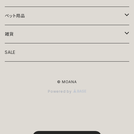
トップス
ペット用品
ニット
ボトムス
ベッド
雑貨
アロハ
ワンピース
リード・首輪
アート
SALE
Oliver Gal
和装
靴・帽子
グラス・食器
© MOANA
Lolita
ジャケット
アクセサリー
ポーチ・バッグ
Powered by
Kate spade
サングラス・ゴーグル
IZAK
コスプレ
キャリーケース・バッグ
小物
リボン・蝶ネクタイ
Mark tetro
布地
mark tetro
ロンパース・つなぎ
マナーパンツ
エプロン・ミトン