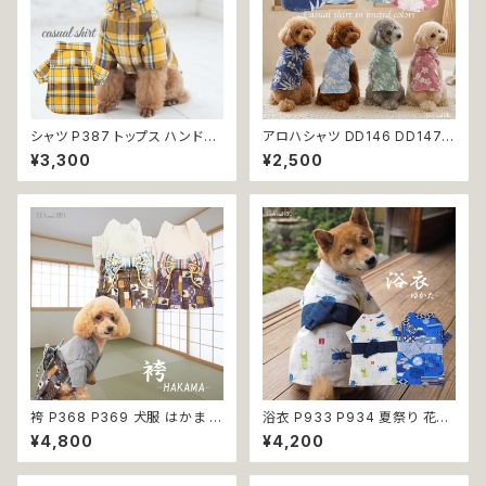
シャツ P387 トップス ハンドメ
アロハシャツ DD146 DD147
イド チェック柄 イエロー 熊 ド
DD148 DD149 アロハ トップス
¥3,300
¥2,500
ッグウェア 春夏 ドッグウエア ド
シャツ ヤシの木 ハイビスカス
ッグ ウェア 犬 猫 ペット 服 犬服
花柄 小型 中型 犬 犬服 猫 猫服
猫服 シンプル 犬洋服 春 夏 洋
犬の服 猫の服 服 洋服 ペット d
服 女の子 男の子 小型 おしゃれ
og おしゃれ かわいい 返品交換
かわいい 送料無料 返品交換不
不可
可
袴 P368 P369 犬服 はかま イ
浴衣 P933 P934 夏祭り 花火
エロー パープル 和柄 うさぎ リ
大会 富士山 カブトムシ クワガ
¥4,800
¥4,200
ボントップス ボトムス ドッグウェ
タ 昆虫柄 和装 和柄 古風 伝統
ア ドッグ ウェア ドッグウエア 犬
日本 夏 ハンドメイド ドッグウエ
服 おしゃれ 小型犬 中型犬 送料
ア ドックウェア 男の子 極小 小