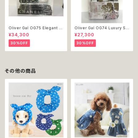
Oliver Gal OG75 Elegant E
Oliver Gal OG74 Luxury St
ssentials Paris 絵 アート イ
acked Shoes Rose Giftbo
¥34,300
¥27,300
ンテリア お祝い 贈り物 プレゼ
x 絵 アート インテリア お祝い
ント 結婚 新築 開店 周年 バー
贈り物 プレゼント 結婚 新築 開
30%OFF
30%OFF
スデイ 誕生日 ご褒美
店 周年 バースデイ 誕生日 ご褒
美
その他の商品