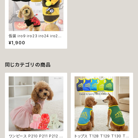
仮装 iro9 iro23 iro24 iro25
トップス コスプレ コス コスチュ
¥1,900
ーム ハロウィン 蜂 ハチ Bee
ビー てんとう虫 犬 猫 ペット 犬
服 猫服 服 犬の服 猫の服ドッグ
ウェア 返品交換不可
同じカテゴリの商品
ワンピース P210 P211 P212 犬
トップス T128 T129 T130 T1