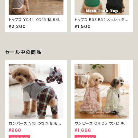
トップス YC44 YC45 制服風
トップス B53 B54 メッシュ タン
グレー ブラウン コスチューム コ
ク スリーブレス ノースリーブ 犬
¥2,200
¥1,500
スプレ 仮装 女の子 男の子 犬
の服 春 夏 ドックウェア カジュ
犬服 小型 猫 服 洋服 ペット do
アル スリーブレス グリーン ブラ
g ドッグウェア おしゃれ かわい
ック ドッグウエア dog 犬 猫 ペ
い 返品交換不可
ット 服 犬の服 猫の服 犬服 猫
服 スポーティ 小型犬 返品交換
セール中の商品
不可
ロンパース N10 つなぎ 制服風
ワンピース O4 O5 ワンピ チェ
チェック柄 グレー 灰色 コスチュ
ック プリーツ レース 女の子 犬
¥960
¥1,666
ーム コスプレ ドッグウェア dog
犬服 小型 猫 服 洋服 ペット do
犬 猫 ペット 服 犬服 洋服 オシ
g ドッグウェア おしゃれ かわい