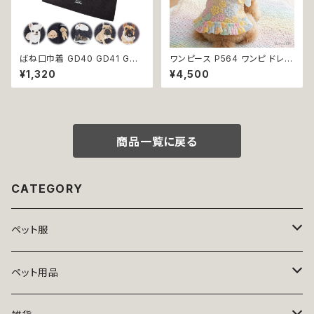
ばね口巾着 GD40 GD41 GD4
ワンピース P564 ワンピ ドレス
2 GD43 GD44 わんこポーチ
ハンドメイド 花 透け感 スカート
¥1,320
¥4,500
ポーチ デニム コットン チワワ柄
トップス 裏地付き パピー 小型
トイプードル柄 フレンチブルドッ
犬 犬 猫 ペット 服 犬服 猫服 犬
グ 柄 犬雑貨 犬好き プレゼント
の服 猫の服 ドッグウェア おしゃ
贈り物
れ かわいい お出かけ 返品交換
不可
商品一覧に戻る
CATEGORY
ペット服
トップス
ペット用品
ニット