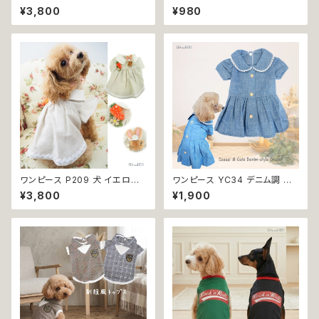
イエロー ピンク ホワイト レッド
31 T132 Ｔシャツ 1-7号 小型
¥3,800
¥980
レモン 蝶 フラワー 猫 ペット 服
犬用 スポーティー カジュアル
犬服 犬の服 犬洋服 犬の洋服
メッシュ ノースリーブ ブルー グ
洋服 猫服 猫の服 猫洋服 猫の
リーン ネイビー ドックウェア ド
洋服 dog ドッグウェア ドッグウ
ッグウェア dog 犬 猫 ペット 服
エア 女の子 小型犬 おしゃれ か
犬服 猫服 犬の服 猫の服 オシャ
わいい 可愛い 透け感 コットン
レ 小型犬 返品交換不可
返品交換不可
ワンピース P209 犬 イエロー
ワンピース YC34 デニム調 紺
ナチュラル 猫 ペット 服 犬服 犬
レース シンプル 女の子 春 夏
¥3,800
¥1,900
の服 犬洋服 犬の洋服 洋服 猫
犬 犬服 小型 猫 服 洋服 ペット
服 猫の服 猫洋服 猫の洋服 do
dog ドッグウェア おしゃれ かわ
g ドッグウェア ドッグウエア 女
いい 返品交換不可
の子 小型犬 おしゃれ かわいい
可愛い 透け感 コットン 返品交
換不可