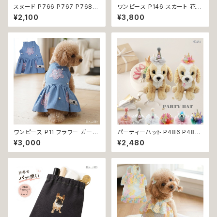
スヌード P766 P767 P768
ワンピース P146 スカート 花
カチューシャ うさ耳 たれ耳 うさ
ジャンスカ ドッグウエア ドック
¥2,100
¥3,800
みみ ドッグウェア ドッグ ウェア
ウェア 犬 猫 犬の服 猫の服 do
ドッグウエア 犬 猫 ペット 服 犬
g ペット 服 小型犬 かわいい お
服 猫服 かわいい おしゃれ 小型
しゃれ お呼ばれ フレア キュート
犬 濡れ防止 汚れ防止 返品交換
返品交換不可
不可
ワンピース P11 フラワー ガーリ
パーティーハット P486 P487
ー かわいい ドッグウェア dog
P488 P489 P490 P491 三
¥3,000
¥2,480
犬 猫 ペット 服 犬服 猫服 小型
角帽子 とんがり帽子 王冠 帽子
犬 返品交換不可
ハット 誕生日 パーティー ドック
ウェア 犬 用 服 犬服 犬の服 ド
ッグ ウェア ドッグウエア 犬洋服
犬の洋服 洋服 猫 猫服 猫の服
ペット 小型犬 中型犬 おしゃれ
かわいい 可愛い 返品交換不可