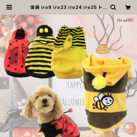
仮装 iro9 iro23 iro24 iro25 トッ
プス コスプレ コス コスチューム ハロ
ウィン 蜂 ハチ Bee ビー てんとう虫
犬 猫 ペット 犬服 猫服 服 犬の服 猫
の服ドッグウェア 返品交換不可 | MO
ANA