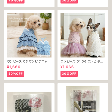
70%OFF
30%OFF
ャレ かわいい 小型犬 返品交換
い 返品交換不可
不可
ワンピース O3 ワンピ デニム プ
ワンピース O1 O6 ワンピ チュ
リーツ レース 女の子 犬 犬服
ール レース 花 フラワー 女の子
¥1,666
¥1,666
小型 猫 服 洋服 ペット dog ド
犬 犬服 小型 猫 服 洋服 ペット
ッグウェア おしゃれ かわいい 返
dog ドッグウェア おしゃれ かわ
30%OFF
30%OFF
品交換不可
いい 返品交換不可