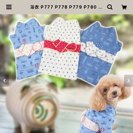
浴衣 P777 P778 P779 P780 和
装 マリン ドッグ ウェア ドッグウエア
犬 猫 ペット 服 犬服 小型犬 子犬 仔
犬 夏 男の子 送料無料 返品交換不可
| MOANA