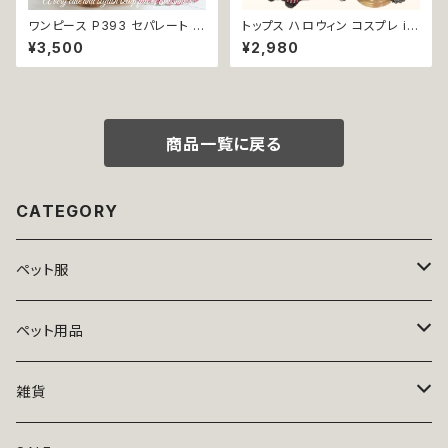
ワンピース P393 セパレート セ
トップス ハロウィン コスプレ ir
ットアップ ツーピース ハンドメ
o1 ワンピース 海賊 ハロパ パイ
¥3,500
¥2,980
イド ピンク バラ 犬 犬服 猫服
レーツ コスチューム コス 仮装
小型 猫 服 洋服 ペット dog ド
dog cat ウェア ドッグ ウェア ド
ッグウェア おしゃれ かわいい 送
ッグウエア 犬 猫 ペット 服 犬服
料無料 返品交換不可
犬洋服 犬の洋服 猫服 猫洋服
猫の洋服 洋服 かわいい 可愛い
おしゃれ 返品交換不可
商品一覧に戻る
CATEGORY
ペット服
トップス
ペット用品
ニット
ボトムス
ベッド
雑貨
アロハ