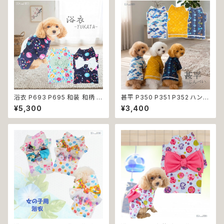
ット 服 犬服 犬の服 犬洋服 犬
ウェーブ 青海波 小型犬 子犬 仔
の洋服 洋服 おしゃれ かわいい
犬
可愛い 返品交換不可
浴衣 P693 P695 和装 和柄 夏
甚平 P350 P351 P352 ハンド
祭り 花火大会 裏地付き ドッグ
メイド ホワイト ネイビー カラシ
¥5,300
¥3,400
ウェア ドッグウエア 犬 猫 ペット
イエロー とんぼ ドッグ ウェア
服 犬服 犬猫 犬の服 猫の服 小
ドッグウエア 犬 猫 ペット 服 犬
型犬 子犬 仔犬 返品交換不可
服 猫服 犬の服 猫の服 和装 和
柄 小型犬 子犬 仔犬 夏 送料無
料 返品交換不可