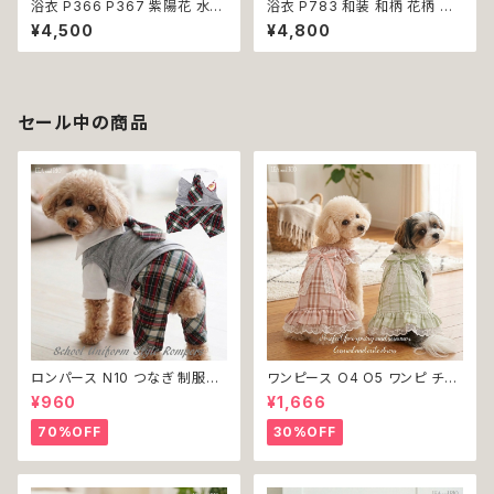
浴衣 P366 P367 紫陽花 水風
浴衣 P783 和装 和柄 花柄 花
船 金魚 白 ピンク 青 鈴 花 つま
麻の葉 ドッグ ウェア ドッグウエ
¥4,500
¥4,800
み細工 ドッグ ウェア ドッグウエ
ア ハンドメイド 犬 猫 ペット 服
ア 犬 猫 ペット 服 犬服 猫服 和
犬服 猫服 犬の服 猫の服 小型
柄 和装 小型犬 子犬 仔犬 夏 送
犬 子犬 仔犬 夏 女の子 送料無
料無料 返品交換不可
料 返品交換不可
セール中の商品
ロンパース N10 つなぎ 制服風
ワンピース O4 O5 ワンピ チェ
チェック柄 グレー 灰色 コスチュ
ック プリーツ レース 女の子 犬
¥960
¥1,666
ーム コスプレ ドッグウェア dog
犬服 小型 猫 服 洋服 ペット do
犬 猫 ペット 服 犬服 洋服 オシ
g ドッグウェア おしゃれ かわい
70%OFF
30%OFF
ャレ かわいい 小型犬 返品交換
い 返品交換不可
不可