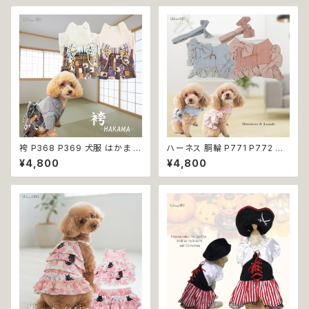
カラー キラキラ ドッグウェア do
の服 猫の服 かわいい カジュア
g 犬 猫 ペット 服 犬服 猫服 か
ル キュート デイリー シンプル
わいい おしゃれ デイリー フリン
おしゃれ 小型犬 返品交換不可
ジ リボン ビーズ フリル ティア
ード 小型犬 返品交換不可
袴 P368 P369 犬服 はかま イ
ハーネス 胴輪 P771 P772 パ
エロー パープル 和柄 うさぎ リ
ステルカラー 引っ張り防止 散歩
¥4,800
¥4,800
ボントップス ボトムス ドッグウェ
お出掛け ドッグウエア 犬 猫 ペ
ア ドッグ ウェア ドッグウエア 犬
ット 服 犬服 猫服 かわいい おし
服 おしゃれ 小型犬 中型犬 送料
ゃれ 小型犬 返品交換不可
無料 返品交換不可