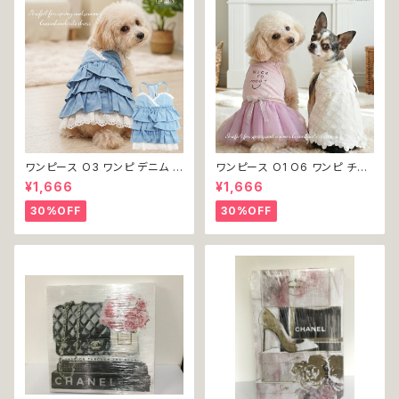
ワンピース O3 ワンピ デニム プ
ワンピース O1 O6 ワンピ チュ
リーツ レース 女の子 犬 犬服
ール レース 花 フラワー 女の子
¥1,666
¥1,666
小型 猫 服 洋服 ペット dog ド
犬 犬服 小型 猫 服 洋服 ペット
ッグウェア おしゃれ かわいい 返
dog ドッグウェア おしゃれ かわ
30%OFF
30%OFF
品交換不可
いい 返品交換不可