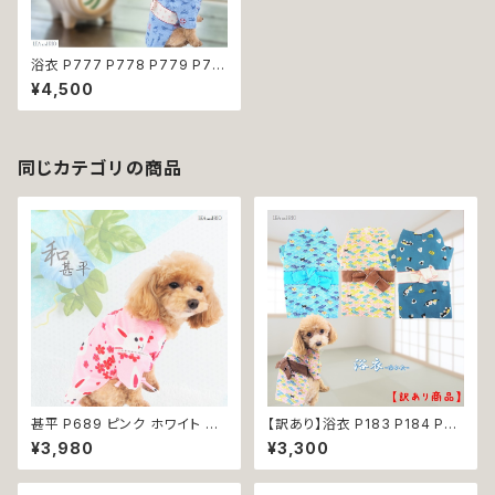
浴衣 P777 P778 P779 P78
0 和装 マリン ドッグ ウェア ドッ
¥4,500
グウエア 犬 猫 ペット 服 犬服
小型犬 子犬 仔犬 夏 男の子 送
料無料 返品交換不可
同じカテゴリの商品
甚平 P689 ピンク ホワイト フ
【訳あり】浴衣 P183 P184 P22
ラワー 花 桜 うさぎ ラビット 祭
4ドッグウェア 男の子 ブルー イ
¥3,980
¥3,300
り 夏祭り 和装 和柄 古風 伝統
エロー ドッグ ウェア ドッグウエ
日本 夏 ドッグウエア ドックウェ
ア 犬 猫 ペット 服 犬服 和装 和
ア 女の子 極小 小型犬 犬 猫 ペ
柄 おしゃれ おにぎり 波 わんこ