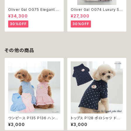
Oliver Gal OG75 Elegant E
Oliver Gal OG74 Luxury St
ssentials Paris 絵 アート イ
acked Shoes Rose Giftbo
¥34,300
¥27,300
ンテリア お祝い 贈り物 プレゼ
x 絵 アート インテリア お祝い
ント 結婚 新築 開店 周年 バー
贈り物 プレゼント 結婚 新築 開
30%OFF
30%OFF
スデイ 誕生日 ご褒美
店 周年 バースデイ 誕生日 ご褒
美
その他の商品
ワンピース P135 P136 ハンド
トップス P128 ポロシャツ ドット
メイド ピンク ブルー ナチュラル
柄 ハンドメイド dog ドッグウェ
¥3,000
¥3,000
カラー パステルカラー ふんわり
ア 犬 猫 ペット 服 犬服 猫服 犬