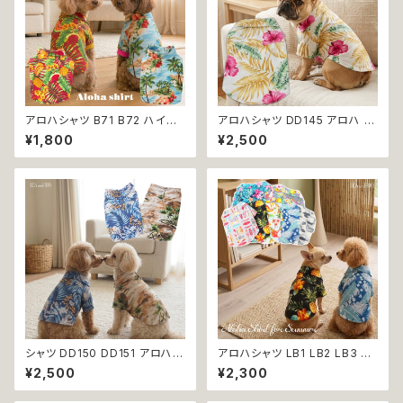
アロハシャツ B71 B72 ハイビ
アロハシャツ DD145 アロハ ト
スカス 花柄 アロハ ヤシの木 小
ップス シャツ ヤシの木 ハイビス
¥1,800
¥2,500
型 中型 犬 猫 犬の服 猫の服 犬
カス 花柄 小型 中型 犬 犬服 猫
服 猫服 服 洋服 ペット dog ド
猫服 犬の服 猫の服 服 洋服 ペ
ッグウェア おしゃれ かわいい 返
ット dog おしゃれ かわいい 返
品交換不可
品交換不可
シャツ DD150 DD151 アロハ ト
アロハシャツ LB1 LB2 LB3 LB
ップス シャツ ヤシの木 ハイビス
4 LB5 LB6 LB7 アロハ パイナ
¥2,500
¥2,300
カス 花柄 小型 中型 犬 犬服 猫
ップル パイン ヤシの木 ハイビス
猫服 犬の服 猫の服 服 洋服 ペ
カス トロピカルフルーツ 花柄