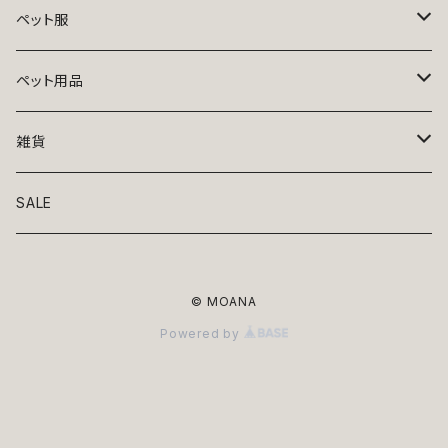
ペット服
トップス
ペット用品
ニット
ボトムス
ベッド
雑貨
アロハ
ワンピース
リード・首輪
アート
SALE
Oliver Gal
和装
靴・帽子
グラス・食器
© MOANA
Lolita
ジャケット
アクセサリー
ポーチ・バッグ
Powered by
Kate spade
サングラス・ゴーグル
IZAK
コスプレ
キャリーケース・バッグ
小物
リボン・蝶ネクタイ
Mark tetro
布地
mark tetro
ロンパース・つなぎ
マナーパンツ
エプロン・ミトン