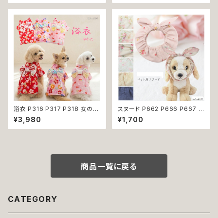
ア ドッグ ウェア ドッグウエア 犬
ア 犬 猫 ペット 服 犬服 和装 和
服 おしゃれ 小型犬 中型犬 送料
柄 おしゃれ おにぎり 波 わんこ
無料 返品交換不可
ウェーブ 青海波 小型犬 子犬 仔
犬
浴衣 P316 P317 P318 女の子
スヌード P662 P666 P667 P
レッド ベビー ピンク ドッグ ウェ
670 P673 P674 P765 カチ
¥3,980
¥1,700
ア ドッグウエア 犬 猫 ペット 服
ューシャ 花柄 小花柄 バラ 薔薇
犬服 猫服 犬の服 猫の服 和装
無地 濡れ防止 汚れ防止 ドッグ
和柄 金魚 サクラ わんこ 小型犬
ウェア ドッグ ウェア 犬 猫 ペッ
子犬 仔犬 返品交換不可
ト 服 犬服 猫服 おしゃれ かわい
い 小型犬 返品交換不可
商品一覧に戻る
CATEGORY