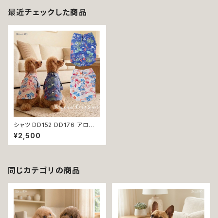
最近チェックした商品
シャツ DD152 DD176 アロハ
トップス シャツ ヤシの木 ハイビ
¥2,500
スカス 花柄 小型 中型 犬 犬服
猫 猫服 犬の服 猫の服 服 洋服
ペット dog おしゃれ かわいい
返品交換不可
同じカテゴリの商品