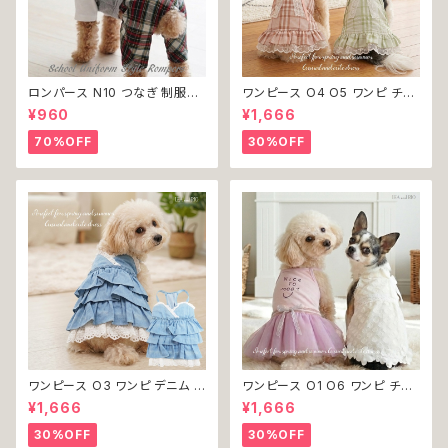
ロンパース N10 つなぎ 制服風
ワンピース O4 O5 ワンピ チェ
チェック柄 グレー 灰色 コスチュ
ック プリーツ レース 女の子 犬
¥960
¥1,666
ーム コスプレ ドッグウェア dog
犬服 小型 猫 服 洋服 ペット do
犬 猫 ペット 服 犬服 洋服 オシ
g ドッグウェア おしゃれ かわい
70%OFF
30%OFF
ャレ かわいい 小型犬 返品交換
い 返品交換不可
不可
ワンピース O3 ワンピ デニム プ
ワンピース O1 O6 ワンピ チュ
リーツ レース 女の子 犬 犬服
ール レース 花 フラワー 女の子
¥1,666
¥1,666
小型 猫 服 洋服 ペット dog ド
犬 犬服 小型 猫 服 洋服 ペット
ッグウェア おしゃれ かわいい 返
dog ドッグウェア おしゃれ かわ
30%OFF
30%OFF
品交換不可
いい 返品交換不可