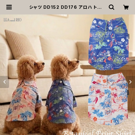
シャツ DD152 DD176 アロハ トップ
ス シャツ ヤシの木 ハイビスカス 花柄
小型 中型 犬 犬服 猫 猫服 犬の服 猫
の服 服 洋服 ペット dog おしゃれ か
わいい 返品交換不可 | MOANA