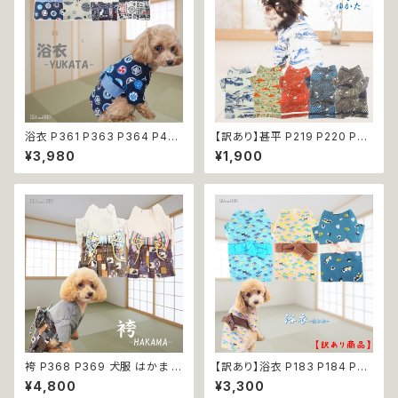
浴衣 P361 P363 P364 P40
【訳あり】甚平 P219 P220 P22
3 ハンドメイド 手鞠 紺 ネイビ
1 P222 P223 和装 和柄 ドッグ
¥3,980
¥1,900
ー 白 ホワイト きなり ドッグ ウ
ウェア 犬 コスプレ 男の子 夏服
ェア ドッグウエア 犬 猫 ペット
ドッグウエア ドックウェア おしゃ
服 犬服 猫服 犬の服 猫の服 和
れ ブルー ダークレッド カーキ
装 和柄 小型犬 子犬 仔犬 夏 返
ー ホワイト うさぎ ラビット 祭り
品交換不可
極小 小型 猫 ペット 服 犬服 猫
服 古風 伝統 夏 日本 ギフト プ
レゼント 贈り物 返品交換不可
袴 P368 P369 犬服 はかま イ
【訳あり】浴衣 P183 P184 P22
エロー パープル 和柄 うさぎ リ
4ドッグウェア 男の子 ブルー イ
¥4,800
¥3,300
ボントップス ボトムス ドッグウェ
エロー ドッグ ウェア ドッグウエ