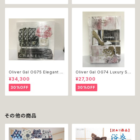
Oliver Gal OG75 Elegant E
Oliver Gal OG74 Luxury St
ssentials Paris 絵 アート イ
acked Shoes Rose Giftbo
¥34,300
¥27,300
ンテリア お祝い 贈り物 プレゼ
x 絵 アート インテリア お祝い
ント 結婚 新築 開店 周年 バー
贈り物 プレゼント 結婚 新築 開
30%OFF
30%OFF
スデイ 誕生日 ご褒美
店 周年 バースデイ 誕生日 ご褒
美
その他の商品