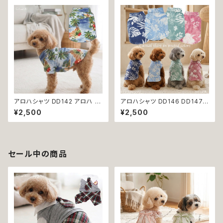
ット dog おしゃれ かわいい 返
犬 犬服 小型 中型 猫 服 洋服
品交換不可
ペット dog ドッグウェア おしゃ
れ かわいい 返品交換不可
アロハシャツ DD142 アロハ ト
アロハシャツ DD146 DD147
ップス シャツ ヤシの木 ハイビス
DD148 DD149 アロハ トップス
¥2,500
¥2,500
カス 花柄 小型 中型 犬 犬服 猫
シャツ ヤシの木 ハイビスカス
猫服 犬の服 猫の服 服 洋服 ペ
花柄 小型 中型 犬 犬服 猫 猫服
ット dog おしゃれ かわいい 返
犬の服 猫の服 服 洋服 ペット d
品交換不可
og おしゃれ かわいい 返品交換
不可
セール中の商品