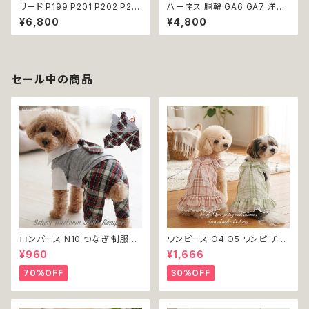
リード P199 P201 P202 P20
ハーネス 胴輪 GA6 GA7 洋服
3 P204 ペット 犬 ドッグリード
のようなハーネス ワンピース風
¥6,800
¥4,800
犬リード ビーズ チェーン ハート
引っ張り防止 散歩 お出掛け ド
りぼん クリア パステル パール風
ッグウエア 犬 猫 ペット 服 犬服
カラフル ドッグウェア dog 犬
猫服 かわいい おしゃれ 小型犬
猫 ペット 小型犬 中型犬 おしゃ
返品交換不可
れ かわいい 散歩 送料無料 返
セール中の商品
品交換不可
ロンパース N10 つなぎ 制服風
ワンピース O4 O5 ワンピ チェ
チェック柄 グレー 灰色 コスチュ
ック プリーツ レース 女の子 犬
¥960
¥1,666
ーム コスプレ ドッグウェア dog
犬服 小型 猫 服 洋服 ペット do
犬 猫 ペット 服 犬服 洋服 オシ
g ドッグウェア おしゃれ かわい
70%OFF
30%OFF
ャレ かわいい 小型犬 返品交換
い 返品交換不可
不可