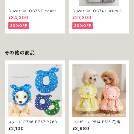
Oliver Gal OG75 Elegant E
Oliver Gal OG74 Luxury St
ssentials Paris 絵 アート イ
acked Shoes Rose Giftbo
¥34,300
¥27,300
ンテリア お祝い 贈り物 プレゼ
x 絵 アート インテリア お祝い
ント 結婚 新築 開店 周年 バー
贈り物 プレゼント 結婚 新築 開
30%OFF
30%OFF
スデイ 誕生日 ご褒美
店 周年 バースデイ 誕生日 ご褒
美
その他の商品
スヌード P766 P767 P768
ワンピース P514 P515 花 蝶
カチューシャ うさ耳 たれ耳 うさ
ハンドメイド ピンク イエローグ
¥2,100
¥3,980
みみ ドッグウェア ドッグ ウェア
リーン レース ドッグウェア 春夏