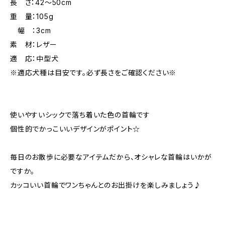
長 さ：42～50cm
重 量：105g
幅 ：3cm
素 材：レザー
適 応：中型犬
※適応犬種は目安です。必ず長さをご確認ください※
使いやすいシックで落ち着いた色の首輪です
個性的でかっこいいデザインがポイント☆
毎日のお散歩に必要なアイテムだから、オシャレな首輪はいかが
ですか。
カッコいい首輪でワンちゃんとのお出掛けを楽しみましょう♪