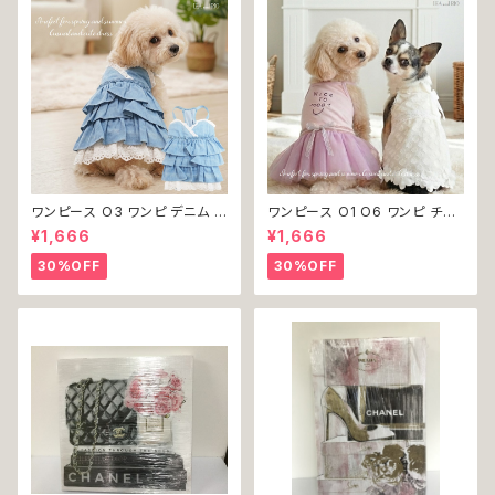
ワンピース O3 ワンピ デニム プ
ワンピース O1 O6 ワンピ チュ
リーツ レース 女の子 犬 犬服
ール レース 花 フラワー 女の子
¥1,666
¥1,666
小型 猫 服 洋服 ペット dog ド
犬 犬服 小型 猫 服 洋服 ペット
ッグウェア おしゃれ かわいい 返
dog ドッグウェア おしゃれ かわ
30%OFF
30%OFF
品交換不可
いい 返品交換不可