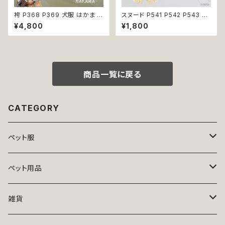
袴 P368 P369 犬服 はかま イ
スヌード P541 P542 P543 P5
エロー パープル 和柄 うさぎ リ
44 カチューシャ 耳カバー 小花
¥4,800
¥1,800
ボントップス ボトムス ドッグウェ
模様 花 汚れ防止 濡れ防止 ドッ
ア ドッグ ウェア ドッグウエア 犬
グウェア ドッグ ウェア 犬 猫 ペ
服 おしゃれ 小型犬 中型犬 送料
ット 服 犬服 猫服 かわいい おし
無料 返品交換不可
ゃれ 小型犬 返品交換不可
商品一覧に戻る
CATEGORY
ペット服
トップス
ペット用品
ニット
ボトムス
ベッド
雑貨