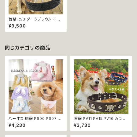
首輪 R53 ダークブラウン イエ
ロー 黄色 茶色 濃茶 彫刻 スタ
¥9,500
ッズ レザー 革 中型犬 犬 ペット
送料無料 返品交換不可
同じカテゴリの商品
ハーネス 胴輪 P696 P697 P
首輪 PV11 PV15 PV16 カラー
698 P699 洋服のようなハー
ブルー ブラウン ブラック 骨 ボ
¥4,230
¥3,730
ネス うさぎ ラビット rabbit 暖
ーン スタッズ ゴールド ストーン
か 秋冬 お揃い 引っ張り防止 散
ドッグ dog 中型犬 散歩 犬 ペッ
歩 お出掛け ドッグウエア 犬 猫
ト 返品交換不可