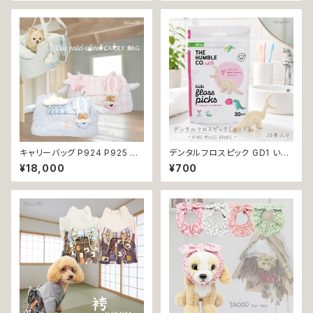
ドッグウエア 犬 猫 ペット 服 犬
ドッグウエア ドッグ ウェア 犬 猫
服 猫服 かわいい おしゃれ 小型
ペット 服 犬服 猫服 シンプル 犬
犬 濡れ防止 汚れ防止 返品交換
の洋服 猫の洋服 春 夏 洋服 女
不可
の子 小型 おしゃれ かわいい 送
料無料 返品交換不可
キャリーバッグ P924 P925 キ
デンタルフロスピック GD1 いち
ャリーケース ショルダーバッグ
ごフレーバーデンタルフロス TH
¥18,000
¥700
ボストンバッグ お出掛け 散歩
E HUMBLE CO. 30本入り い
旅行 避難用 防災 犬 猫 ペット
ちごフレーバー 恐竜 フロス 歯
小型犬 返品交換不可
間 虫歯 歯周病 オーラルケア