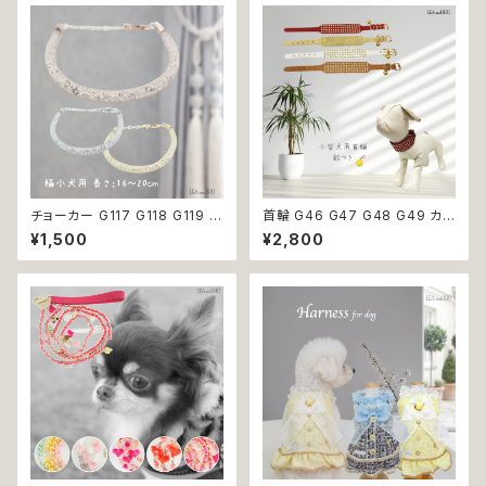
ペット 服 犬服 猫服 かわいい お
しゃれ 小型犬 返品交換不可
チョーカー G117 G118 G119 首
首輪 G46 G47 G48 G49 カラ
輪 アクセサリー クリア キラキラ
ー アクセサリー 鈴付き ストーン
¥1,500
¥2,800
犬 猫 ペット 極小型犬用 おしゃ
小型犬 犬 猫 犬服 猫服 犬の服
れ かわいい シンプル ピンク ゴ
猫の服 ペット 返品交換不可
ールド 返品交換不可