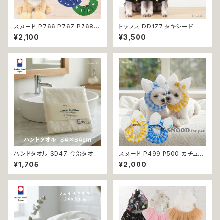
スヌード P766 P767 P768
トップス DD177 タキシード ス
カチューシャ うさ耳 たれ耳 うさ
ーツ フォーマル 蝶ネクタイ ネク
¥2,100
¥3,500
みみ ドッグウェア ドッグ ウェア
タイ リボン 犬 猫 ペット 服 犬の
ドッグウエア 犬 猫 ペット 服 犬
服 猫の服 犬服 猫服 ドッグウェ
服 猫服 かわいい おしゃれ 小型
ア おしゃれ かっこいい クール
犬 濡れ防止 汚れ防止 返品交換
シャツ 返品交換不可
不可
ハンドタオル SD47 今治タオル
スヌード P499 P500 カチュー
タオル 34×34cm Imabari Tir
シャ りぼん ブルー イエロー ド
¥1,705
¥2,000
er 白 アイボリー ラムコ糸 イン
ッグウェア ドッグ ウェア ドッグ
ド綿 贅沢タオル 高級 シンプル
ウエア 犬 猫 ペット 服 犬服 か
日本製 綿100％
わいい おしゃれ 小型犬 濡れ防
止 汚れ防止 返品交換不可