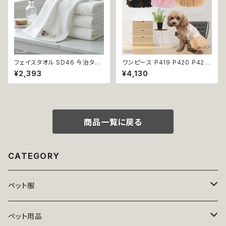
フェイスタオル SD46 今治タオ
ワンピース P419 P420 P421
ル タオル 34×80cm Imabari
シースルー ピンク ブラック ゴー
¥2,393
¥4,130
Tirer 白 アイボリー ラムコ糸
ルド ドッグウェア 春夏 ドッグウ
インド綿 贅沢タオル 高級 シン
エア ドッグ ウェア 犬 猫 ペット
プル 日本製 綿100％
服 犬服 シンプル 犬洋服 春 夏
洋服 小型 おしゃれ かわいい 送
料無料 返品交換不可
商品一覧に戻る
CATEGORY
ペット服
トップス
ペット用品