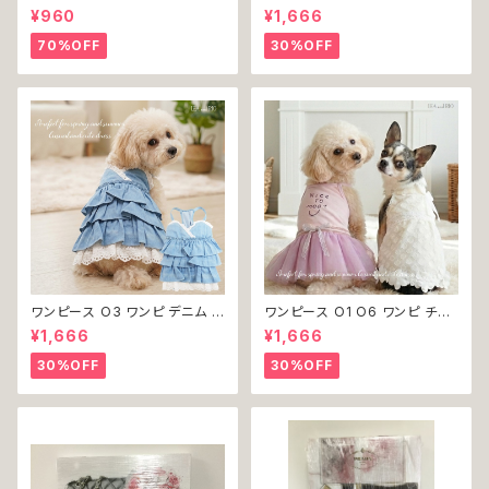
チェック柄 グレー 灰色 コスチュ
ック プリーツ レース 女の子 犬
¥960
¥1,666
ーム コスプレ ドッグウェア dog
犬服 小型 猫 服 洋服 ペット do
犬 猫 ペット 服 犬服 洋服 オシ
g ドッグウェア おしゃれ かわい
70%OFF
30%OFF
ャレ かわいい 小型犬 返品交換
い 返品交換不可
不可
ワンピース O3 ワンピ デニム プ
ワンピース O1 O6 ワンピ チュ
リーツ レース 女の子 犬 犬服
ール レース 花 フラワー 女の子
¥1,666
¥1,666
小型 猫 服 洋服 ペット dog ド
犬 犬服 小型 猫 服 洋服 ペット
ッグウェア おしゃれ かわいい 返
dog ドッグウェア おしゃれ かわ
30%OFF
30%OFF
品交換不可
いい 返品交換不可