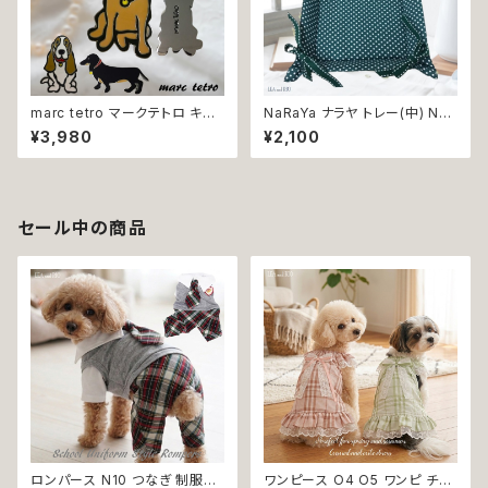
marc tetro マークテトロ キー
NaRaYa ナラヤ トレー(中) NA
ホルダー キーチャーム バッグチ
76 小物の整理に 小物入れ 小
¥3,980
¥2,100
ャーム パグ ミニチュアダックス
物トレー ドット グリーン タイ雑
バセハウンド 犬 ハート M1 M3
貨 プレゼント 贈り物 返品交換
M4
不可
セール中の商品
ロンパース N10 つなぎ 制服風
ワンピース O4 O5 ワンピ チェ