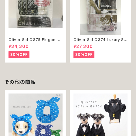
Oliver Gal OG75 Elegant E
Oliver Gal OG74 Luxury St
ssentials Paris 絵 アート イ
acked Shoes Rose Giftbo
¥34,300
¥27,300
ンテリア お祝い 贈り物 プレゼ
x 絵 アート インテリア お祝い
ント 結婚 新築 開店 周年 バー
贈り物 プレゼント 結婚 新築 開
30%OFF
30%OFF
スデイ 誕生日 ご褒美
店 周年 バースデイ 誕生日 ご褒
美
その他の商品