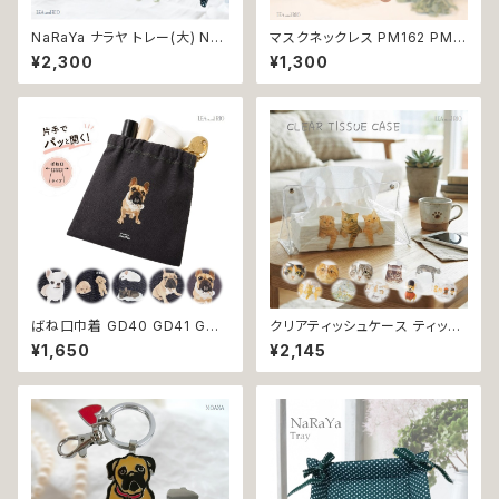
NaRaYa ナラヤ トレー(大) NA
マスクネックレス PM162 PM1
77 小物の整理に 小物入れ 小
63 マスクストラップ メガネスト
¥2,300
¥1,300
物トレー ドット グリーン タイ雑
ラップ めがねチェーン マスクア
貨 プレゼント 贈り物 返品交換
クセ 返品交換不可
不可
ばね口巾着 GD40 GD41 GD4
クリアティッシュケース ティッシ
2 GD43 GD44 わんこポーチ
ュケース 犬モチーフ ネコモチー
¥1,650
¥2,145
ポーチ デニム コットン チワワ柄
フ 犬デザイン 猫デザイン 透明
トイプードル柄 フレンチブルドッ
ビニール製 シンプル 雑貨 大人
グ 柄 犬雑貨 犬好き プレゼント
可愛い かわいい おしゃれ
贈り物