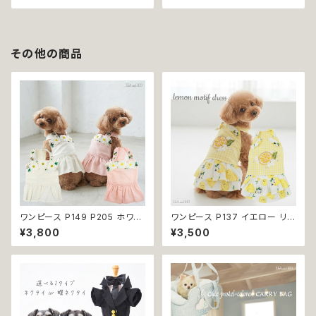
美
その他の商品
ワンピース P149 P205 ホワイ
ワンピース P137 イエロー リボ
ト ピンク フラワー ハンドメイド
ン 夏用 ハンドメイド 夏服 おし
¥3,800
¥3,500
Bee パステル コットン dog ウ
ゃれ かわいい ガーリー キュート
ェア ドッグ ウェア ドッグウエア
レモン lemon 黄色 チェック フ
犬 猫 ペット 服 犬服 犬洋服 犬
リル フラワー ストーン キラキラ
の洋服 洋服 小型犬 中型犬 女
dog 服 ドッグウェア 犬 猫 犬服
の子 スカート 花 蜂 ストーン ビ
猫服 ペット 洋服 小型犬 ワンち
ジュー アップリケ かわいい 可
ゃん 夏 サマー 返品交換不可
愛い おしゃれ 送料無料 返品交
換不可