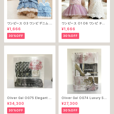
ワンピース O3 ワンピ デニム プ
ワンピース O1 O6 ワンピ チュ
リーツ レース 女の子 犬 犬服
ール レース 花 フラワー 女の子
¥1,666
¥1,666
小型 猫 服 洋服 ペット dog ド
犬 犬服 小型 猫 服 洋服 ペット
ッグウェア おしゃれ かわいい 返
dog ドッグウェア おしゃれ かわ
30%OFF
30%OFF
品交換不可
いい 返品交換不可
Oliver Gal OG75 Elegant E
Oliver Gal OG74 Luxury St
ssentials Paris 絵 アート イ
acked Shoes Rose Giftbo
¥34,300
¥27,300
ンテリア お祝い 贈り物 プレゼ
x 絵 アート インテリア お祝い
ント 結婚 新築 開店 周年 バー
贈り物 プレゼント 結婚 新築 開
30%OFF
30%OFF
スデイ 誕生日 ご褒美
店 周年 バースデイ 誕生日 ご褒