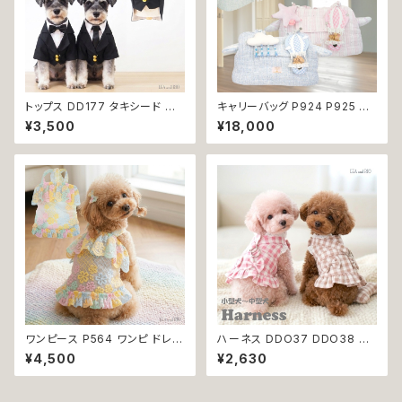
トップス DD177 タキシード ス
キャリーバッグ P924 P925 キ
ーツ フォーマル 蝶ネクタイ ネク
ャリーケース ショルダーバッグ
¥3,500
¥18,000
タイ リボン 犬 猫 ペット 服 犬の
ボストンバッグ お出掛け 散歩
服 猫の服 犬服 猫服 ドッグウェ
旅行 避難用 防災 犬 猫 ペット
ア おしゃれ かっこいい クール
小型犬 返品交換不可
シャツ 返品交換不可
ワンピース P564 ワンピ ドレス
ハーネス DDO37 DDO38 洋
ハンドメイド 花 透け感 スカート
服のようなハーネス 胴輪 チェッ
¥4,500
¥2,630
トップス 裏地付き パピー 小型
ク 散歩 お出掛け 引っ張り防止
犬 犬 猫 ペット 服 犬服 猫服 犬
小型犬 犬 猫 ペット 服 犬服 返
の服 猫の服 ドッグウェア おしゃ
品交換不可