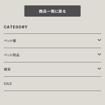
れ かわいい お出かけ 返品交換
不可
商品一覧に戻る
CATEGORY
ペット服
トップス
ペット用品
ニット
ボトムス
ベッド
雑貨
アロハ
ワンピース
リード・首輪
アート
SALE
Oliver Gal
和装
靴・帽子
グラス・食器