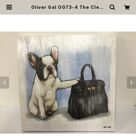
Oliver Gal OG73-4 The Clear
Choice フレブル 絵 アート インテリ
ア お祝い 贈り物 プレゼント 結婚 新
築 開店 周年 バースデイ 誕生日 ご褒
美 | MOANA