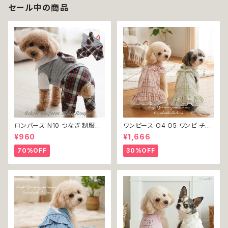
セール中の商品
ロンパース N10 つなぎ 制服風
ワンピース O4 O5 ワンピ チェ
チェック柄 グレー 灰色 コスチュ
ック プリーツ レース 女の子 犬
¥960
¥1,666
ーム コスプレ ドッグウェア dog
犬服 小型 猫 服 洋服 ペット do
犬 猫 ペット 服 犬服 洋服 オシ
g ドッグウェア おしゃれ かわい
70%OFF
30%OFF
ャレ かわいい 小型犬 返品交換
い 返品交換不可
不可