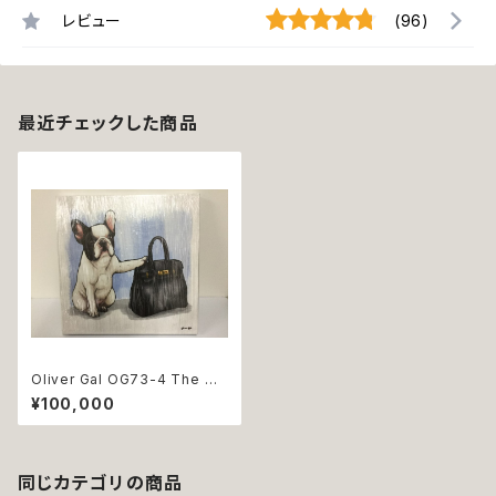
レビュー
(96)
最近チェックした商品
Oliver Gal OG73-4 The Cl
ear Choice フレブル 絵 アート
¥100,000
インテリア お祝い 贈り物 プレ
ゼント 結婚 新築 開店 周年 バ
ースデイ 誕生日 ご褒美
同じカテゴリの商品