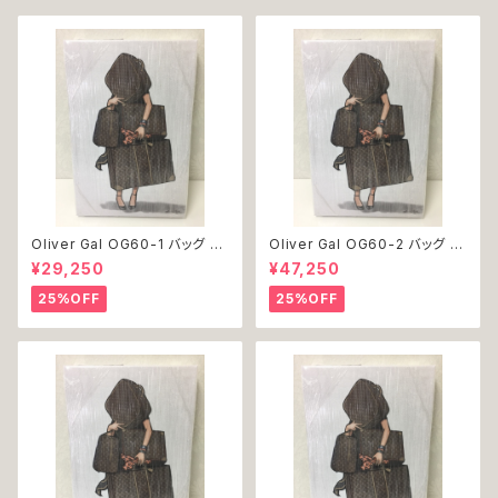
Oliver Gal OG60-1 バッグ 絵
Oliver Gal OG60-2 バッグ 絵
アート インテリア お祝い 贈り物
アート インテリア お祝い 贈り物
¥29,250
¥47,250
プレゼント 結婚 新築 開店 周年
プレゼント 結婚 新築 開店 周年
バースデイ 誕生日 ご褒美
バースデイ 誕生日 ご褒美
25%OFF
25%OFF