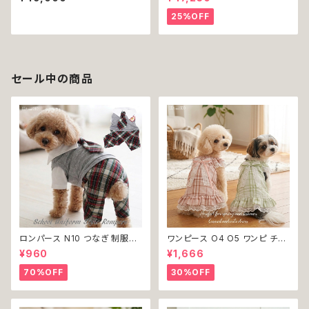
祝い 贈り物 プレゼント 結婚 新
祝い 贈り物 プレゼント 結婚 新
築 開店 周年 バースデイ 誕生日
築 開店 周年 バースデイ 誕生日
25%OFF
ご褒美
ご褒美
セール中の商品
ロンパース N10 つなぎ 制服風
ワンピース O4 O5 ワンピ チェ
チェック柄 グレー 灰色 コスチュ
ック プリーツ レース 女の子 犬
¥960
¥1,666
ーム コスプレ ドッグウェア dog
犬服 小型 猫 服 洋服 ペット do
犬 猫 ペット 服 犬服 洋服 オシ
g ドッグウェア おしゃれ かわい
70%OFF
30%OFF
ャレ かわいい 小型犬 返品交換
い 返品交換不可
不可