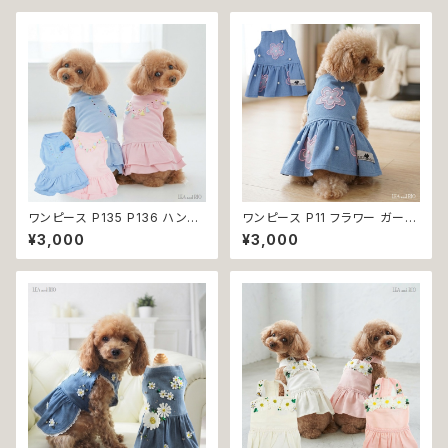
猫服 犬の服 猫の服 おしゃれ 小
ブー 竹 口腔ケア 植物由来原料
型犬 中型犬 送料無料 返品交換
不可
ワンピース P135 P136 ハンド
ワンピース P11 フラワー ガーリ
メイド ピンク ブルー ナチュラル
ー かわいい ドッグウェア dog
¥3,000
¥3,000
カラー パステルカラー ふんわり
犬 猫 ペット 服 犬服 猫服 小型
カラー キラキラ ドッグウェア do
犬 返品交換不可
g 犬 猫 ペット 服 犬服 猫服 か
わいい おしゃれ デイリー フリン
ジ リボン ビーズ フリル ティア
ード 小型犬 返品交換不可