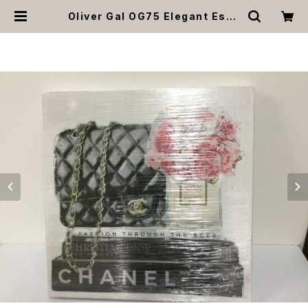
Oliver Gal OG75 Elegant Esse
ntials Paris 絵 アート インテリア
お祝い 贈り物 プレゼント 結婚 新築
開店 周年 バースデイ 誕生日 ご褒美
| MOANA