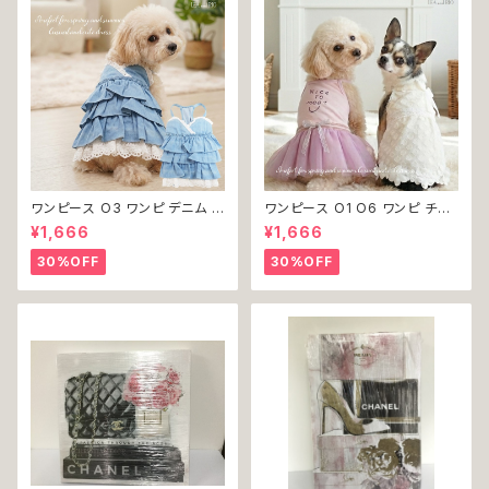
ワンピース O3 ワンピ デニム プ
ワンピース O1 O6 ワンピ チュ
リーツ レース 女の子 犬 犬服
ール レース 花 フラワー 女の子
¥1,666
¥1,666
小型 猫 服 洋服 ペット dog ド
犬 犬服 小型 猫 服 洋服 ペット
ッグウェア おしゃれ かわいい 返
dog ドッグウェア おしゃれ かわ
30%OFF
30%OFF
品交換不可
いい 返品交換不可