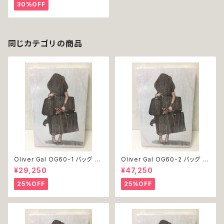
ント 結婚 新築 開店 周年 バー
30%OFF
スデイ 誕生日 ご褒美
同じカテゴリの商品
Oliver Gal OG60-1 バッグ 絵
Oliver Gal OG60-2 バッグ 絵
アート インテリア お祝い 贈り物
アート インテリア お祝い 贈り物
¥29,250
¥47,250
プレゼント 結婚 新築 開店 周年
プレゼント 結婚 新築 開店 周年
バースデイ 誕生日 ご褒美
バースデイ 誕生日 ご褒美
25%OFF
25%OFF