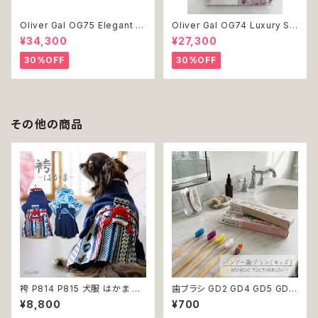
Oliver Gal OG75 Elegant E
Oliver Gal OG74 Luxury St
ssentials Paris 絵 アート イ
acked Shoes Rose Giftbo
¥34,300
¥27,300
ンテリア お祝い 贈り物 プレゼ
x 絵 アート インテリア お祝い
ント 結婚 新築 開店 周年 バー
贈り物 プレゼント 結婚 新築 開
30%OFF
30%OFF
スデイ 誕生日 ご褒美
店 周年 バースデイ 誕生日 ご褒
美
その他の商品
袴 P814 P815 犬服 はかま 和
歯ブラシ GD2 GD4 GD5 GD6
柄 和装 ドッグウェア ドッグ ウェ
GD8 ハンブー歯ブラシ THE H
¥8,800
¥700
ア ドッグウエア 犬 猫 服 犬服
UMBLE CO.キッズ 子ども バン