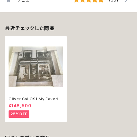
最近チェックした商品
Oliver Gal O91 My Favorite
Store スワロフスキー 絵 アー
¥148,500
ト インテリア お祝い 贈り物 プ
レゼント 結婚 新築 開店 周年
25%OFF
バースデイ 誕生日 ご褒美