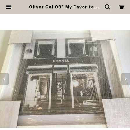
Oliver Gal O91 My Favorite St
ore スワロフスキー 絵 アート インテ
リア お祝い 贈り物 プレゼント 結婚
新築 開店 周年 バースデイ 誕生日 ご
褒美 | MOANA