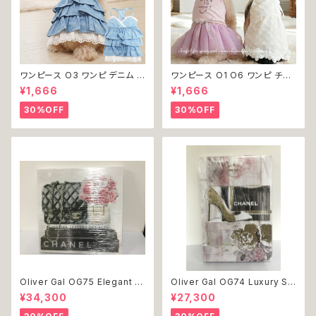
ワンピース O3 ワンピ デニム プ
ワンピース O1 O6 ワンピ チュ
リーツ レース 女の子 犬 犬服
ール レース 花 フラワー 女の子
¥1,666
¥1,666
小型 猫 服 洋服 ペット dog ド
犬 犬服 小型 猫 服 洋服 ペット
ッグウェア おしゃれ かわいい 返
dog ドッグウェア おしゃれ かわ
30%OFF
30%OFF
品交換不可
いい 返品交換不可
Oliver Gal OG75 Elegant E
Oliver Gal OG74 Luxury St
ssentials Paris 絵 アート イ
acked Shoes Rose Giftbo
¥34,300
¥27,300
ンテリア お祝い 贈り物 プレゼ
x 絵 アート インテリア お祝い
ント 結婚 新築 開店 周年 バー
贈り物 プレゼント 結婚 新築 開