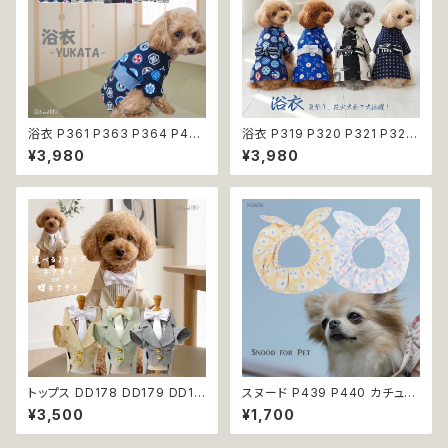
浴衣 P361 P363 P364 P40
浴衣 P319 P320 P321 P322
3 ハンドメイド 手鞠 紺 ネイビ
和装 和柄 男の子 ネイビー ブル
¥3,980
¥3,980
ー 白 ホワイト きなり ドッグ ウ
ー ホワイト ブラック ドッグ ウェ
ェア ドッグウエア 犬 猫 ペット
ア ドッグウエア 犬 猫 ペット 服
服 犬服 猫服 犬の服 猫の服 和
犬服 トンボ とんぼ 漢字 ドラゴ
装 和柄 小型犬 子犬 仔犬 夏 返
ン 龍 富士 山 小型犬 子犬 仔犬
品交換不可
夏 返品交換不可
トップス DD178 DD179 DD18
スヌード P439 P440 カチュー
0 タキシード スーツ フォーマル
シャ ブルー イエロー 花 フラワ
¥3,500
¥1,700
蝶ネクタイ ネクタイ リボン 犬
ー ドッグウェア うさ耳 たれ耳
猫 ペット 服 犬の服 猫の服 犬
うさみみ ドッグ ウェア ドッグウ