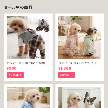
セール中の商品
ロンパース N10 つなぎ 制服風
ワンピース O4 O5 ワンピ チェ
チェック柄 グレー 灰色 コスチュ
ック プリーツ レース 女の子 犬
¥960
¥1,666
ーム コスプレ ドッグウェア dog
犬服 小型 猫 服 洋服 ペット do
犬 猫 ペット 服 犬服 洋服 オシ
g ドッグウェア おしゃれ かわい
70%OFF
30%OFF
ャレ かわいい 小型犬 返品交換
い 返品交換不可
不可