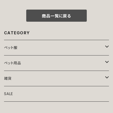
服 猫服 ドッグウェア おしゃれ
エア 犬 猫 ペット 服 犬服 かわ
かっこいい クール シャツ 返品
いい おしゃれ 小型犬 濡れ防止
交換不可
汚れ防止 返品交換不可
商品一覧に戻る
CATEGORY
ペット服
トップス
ペット用品
ニット
ボトムス
ベッド
雑貨
アロハ
ワンピース
リード・首輪
アート
SALE
Oliver Gal
和装
靴・帽子
グラス・食器