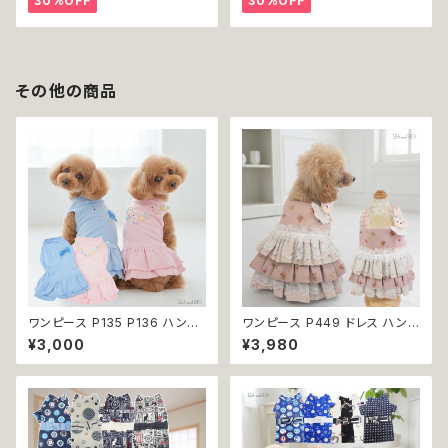
30%OFF
30%OFF
スデイ 誕生日 ご褒美
店 周年 バースデイ 誕生日 ご褒
美
その他の商品
ワンピース P135 P136 ハンド
ワンピース P449 ドレス ハンド
メイド ピンク ブルー ナチュラル
メイド コットン うさぎ ラビット
¥3,000
¥3,980
カラー パステルカラー ふんわり
花 小花 ピンク ドックウェア 犬
カラー キラキラ ドッグウェア do
用 服 犬服 猫服 犬の服 猫の服
g 犬 猫 ペット 服 犬服 猫服 か
ドッグ ウェア ドッグウエア 犬洋
わいい おしゃれ デイリー フリン
服 犬の洋服 洋服 小型犬 中型
ジ リボン ビーズ フリル ティア
犬 おしゃれ かわいい 可愛い 返
ード 小型犬 返品交換不可
品交換不可