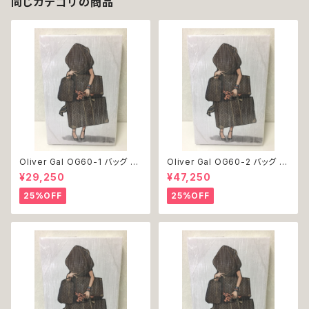
同じカテゴリの商品
Oliver Gal OG60-1 バッグ 絵
Oliver Gal OG60-2 バッグ 絵
アート インテリア お祝い 贈り物
アート インテリア お祝い 贈り物
¥29,250
¥47,250
プレゼント 結婚 新築 開店 周年
プレゼント 結婚 新築 開店 周年
バースデイ 誕生日 ご褒美
バースデイ 誕生日 ご褒美
25%OFF
25%OFF