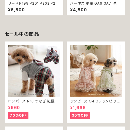
リード P199 P201 P202 P20
ハーネス 胴輪 GA6 GA7 洋服
3 P204 ペット 犬 ドッグリード
のようなハーネス ワンピース風
¥6,800
¥4,800
犬リード ビーズ チェーン ハート
引っ張り防止 散歩 お出掛け ド
りぼん クリア パステル パール風
ッグウエア 犬 猫 ペット 服 犬服
カラフル ドッグウェア dog 犬
猫服 かわいい おしゃれ 小型犬
猫 ペット 小型犬 中型犬 おしゃ
返品交換不可
れ かわいい 散歩 送料無料 返
セール中の商品
品交換不可
ロンパース N10 つなぎ 制服風
ワンピース O4 O5 ワンピ チェ
チェック柄 グレー 灰色 コスチュ
ック プリーツ レース 女の子 犬
¥960
¥1,666
ーム コスプレ ドッグウェア dog
犬服 小型 猫 服 洋服 ペット do
犬 猫 ペット 服 犬服 洋服 オシ
g ドッグウェア おしゃれ かわい
70%OFF
30%OFF
ャレ かわいい 小型犬 返品交換
い 返品交換不可
不可