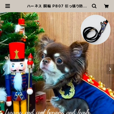
ハーネス 胴輪 P807 引っ張り防止
散歩 お出掛け ドッグウエア 犬 猫 ペ
ット 服 犬服 猫服 かわいい おしゃれ
小型犬 返品交換不可 | MOANA