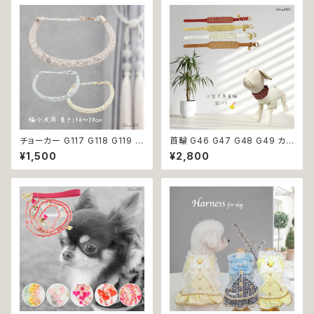
歩 お出掛け ドッグウエア 犬 猫
ト 返品交換不可
ペット 服 犬服 猫服 かわいい お
しゃれ 小型犬 返品交換不可
チョーカー G117 G118 G119 首
首輪 G46 G47 G48 G49 カラ
輪 アクセサリー クリア キラキラ
ー アクセサリー 鈴付き ストーン
¥1,500
¥2,800
犬 猫 ペット 極小型犬用 おしゃ
小型犬 犬 猫 犬服 猫服 犬の服
れ かわいい シンプル ピンク ゴ
猫の服 ペット 返品交換不可
ールド 返品交換不可