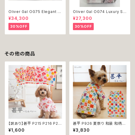
Oliver Gal OG75 Elegant E
Oliver Gal OG74 Luxury St
ssentials Paris 絵 アート イ
acked Shoes Rose Giftbo
¥34,300
¥27,300
ンテリア お祝い 贈り物 プレゼ
x 絵 アート インテリア お祝い
ント 結婚 新築 開店 周年 バー
贈り物 プレゼント 結婚 新築 開
30%OFF
30%OFF
スデイ 誕生日 ご褒美
店 周年 バースデイ 誕生日 ご褒
美
その他の商品
【訳あり】甚平 P215 P216 P21
甚平 P926 夏祭り 和装 和柄
7 P218 ドッグウエア ドックウェ
古風 伝統 日本 夏 ハンドメイド
¥1,600
¥3,830
ア 女の子 ピンク ホワイト フラ
ドッグウエア ドックウェア 男の