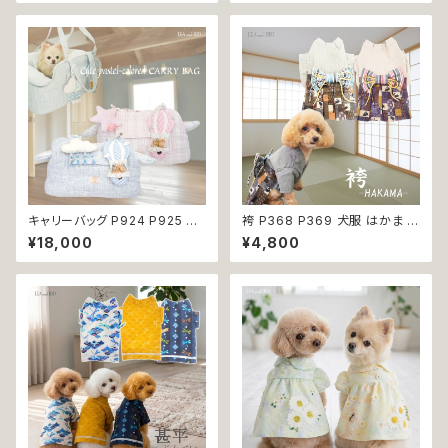
ワー 花柄 桜 水風船 祭り 極小
子 極小 小型犬 犬 猫 ペット 服
小型犬 犬 猫 ペット 服 犬服 犬
犬服 犬の服 犬洋服 犬の洋服
の服 犬洋服 犬の洋服 洋服 お
洋服 おしゃれ かわいい 可愛い
しゃれ かわいい 可愛い 和装 和
返品交換不可
柄 古風 伝統 日本 夏 返品交換
不可
キャリーバッグ P924 P925 キ
袴 P368 P369 犬服 はかま イ
ャリーケース ショルダーバッグ
エロー パープル 和柄 うさぎ リ
¥18,000
¥4,800
ボストンバッグ お出掛け 散歩
ボントップス ボトムス ドッグウェ
旅行 避難用 防災 犬 猫 ペット
ア ドッグ ウェア ドッグウエア 犬
小型犬 返品交換不可
服 おしゃれ 小型犬 中型犬 送料
無料 返品交換不可