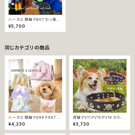
ハーネス 胴輪 P807 引っ張り
防止 散歩 お出掛け ドッグウエ
¥5,700
ア 犬 猫 ペット 服 犬服 猫服 か
わいい おしゃれ 小型犬 返品交
換不可
同じカテゴリの商品
ハーネス 胴輪 P696 P697 P
首輪 PV11 PV15 PV16 カラー
698 P699 洋服のようなハー
ブルー ブラウン ブラック 骨 ボ
¥4,230
¥3,730
ネス うさぎ ラビット rabbit 暖
ーン スタッズ ゴールド ストーン
か 秋冬 お揃い 引っ張り防止 散
ドッグ dog 中型犬 散歩 犬 ペッ