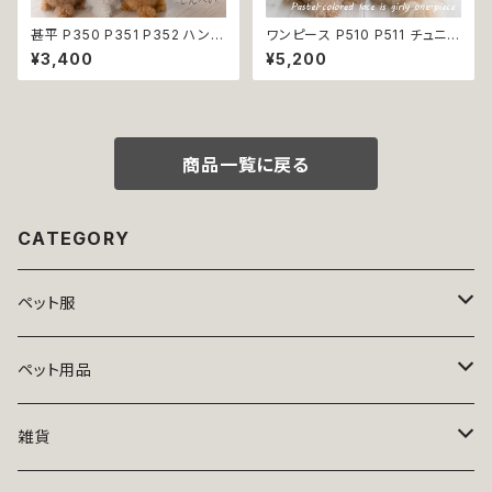
甚平 P350 P351 P352 ハンド
ワンピース P510 P511 チュニッ
メイド ホワイト ネイビー カラシ
クワンピース ワンピ ハイウエス
¥3,400
¥5,200
イエロー とんぼ ドッグ ウェア
ト ハンドメイド お揃い 犬服 猫
ドッグウエア 犬 猫 ペット 服 犬
服 ドックウェア ドッグウエア ナ
服 猫服 犬の服 猫の服 和装 和
チュラル ウェア トップス 犬 猫
柄 小型犬 子犬 仔犬 夏 送料無
服 犬洋服 猫洋服 洋服 女の子
料 返品交換不可
小型 小型犬 おしゃれ かわいい
プレゼント ギフト 送料無料 返
商品一覧に戻る
品交換不可
CATEGORY
ペット服
トップス
ペット用品
ニット
ボトムス
ベッド
雑貨