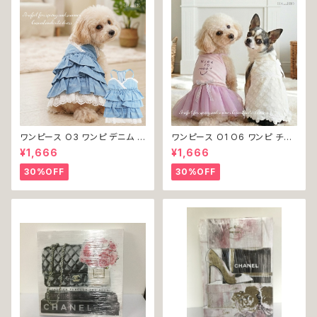
ワンピース O3 ワンピ デニム プ
ワンピース O1 O6 ワンピ チュ
リーツ レース 女の子 犬 犬服
ール レース 花 フラワー 女の子
¥1,666
¥1,666
小型 猫 服 洋服 ペット dog ド
犬 犬服 小型 猫 服 洋服 ペット
ッグウェア おしゃれ かわいい 返
dog ドッグウェア おしゃれ かわ
30%OFF
30%OFF
品交換不可
いい 返品交換不可