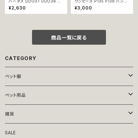
ハーネス DDO37 DDO38 洋
ワンピース P135 P136 ハンド
服のようなハーネス 胴輪 チェッ
メイド ピンク ブルー ナチュラル
¥2,630
¥3,000
ク 散歩 お出掛け 引っ張り防止
カラー パステルカラー ふんわり
小型犬 犬 猫 ペット 服 犬服 返
カラー キラキラ ドッグウェア do
品交換不可
g 犬 猫 ペット 服 犬服 猫服 か
わいい おしゃれ デイリー フリン
ジ リボン ビーズ フリル ティア
ード 小型犬 返品交換不可
商品一覧に戻る
CATEGORY
ペット服
トップス
ペット用品
ニット
ボトムス
ベッド
雑貨
アロハ
ワンピース
リード・首輪
アート
SALE