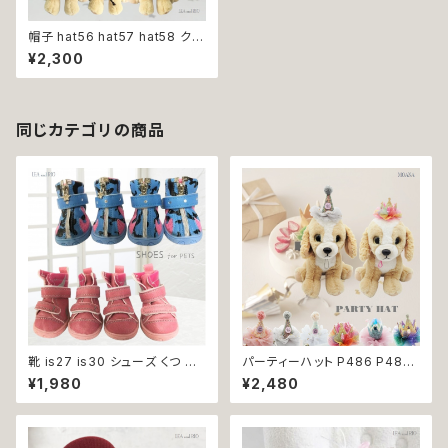
帽子 hat56 hat57 hat58 クリ
スマス レッド ピンク シルバー
¥2,300
とんがり帽子 パーティー 小物
アクセサリー フォーマル おしゃ
れ 上品 犬 犬服 猫 猫服 ペット
同じカテゴリの商品
靴 is27 is30 シューズ くつ ス
パーティーハット P486 P487
ニーカー ドッグシューズ けが予
P488 P489 P490 P491 三
¥1,980
¥2,480
防 肉球保護 履かせやすい 犬
角帽子 とんがり帽子 王冠 帽子
猫 ペット 返品交換不可
ハット 誕生日 パーティー ドック
ウェア 犬 用 服 犬服 犬の服 ド
ッグ ウェア ドッグウエア 犬洋服