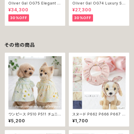
Oliver Gal OG75 Elegant E
Oliver Gal OG74 Luxury St
ssentials Paris 絵 アート イ
acked Shoes Rose Giftbo
¥34,300
¥27,300
ンテリア お祝い 贈り物 プレゼ
x 絵 アート インテリア お祝い
ント 結婚 新築 開店 周年 バー
贈り物 プレゼント 結婚 新築 開
30%OFF
30%OFF
スデイ 誕生日 ご褒美
店 周年 バースデイ 誕生日 ご褒
美
その他の商品
ワンピース P510 P511 チュニッ
スヌード P662 P666 P667 P
クワンピース ワンピ ハイウエス
670 P673 P674 P765 カチ
¥5,200
¥1,700
ト ハンドメイド お揃い 犬服 猫
ューシャ 花柄 小花柄 バラ 薔薇
服 ドックウェア ドッグウエア ナ
無地 濡れ防止 汚れ防止 ドッグ
チュラル ウェア トップス 犬 猫
ウェア ドッグ ウェア 犬 猫 ペッ