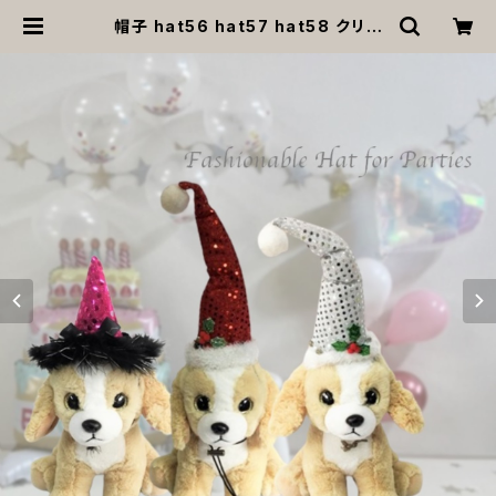
帽子 hat56 hat57 hat58 クリス
マス レッド ピンク シルバー とんがり
帽子 パーティー 小物 アクセサリー フ
ォーマル おしゃれ 上品 犬 犬服 猫 猫
服 ペット | MOANA