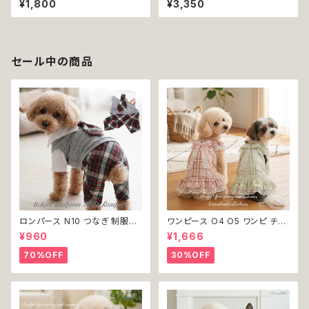
¥1,800
¥3,350
ーマル おしゃれ シック 上品 首
ース 日除け 犬 猫 ペット アイテ
輪 犬 犬服 猫 猫服 ペット
ム オシャレ おしゃれ かわいい
可愛 アクセサリー ファッション
dog ドッグ 犬用 かぶりもの 上
品 返品交換不可
セール中の商品
ロンパース N10 つなぎ 制服風
ワンピース O4 O5 ワンピ チェ
チェック柄 グレー 灰色 コスチュ
ック プリーツ レース 女の子 犬
¥960
¥1,666
ーム コスプレ ドッグウェア dog
犬服 小型 猫 服 洋服 ペット do
犬 猫 ペット 服 犬服 洋服 オシ
g ドッグウェア おしゃれ かわい
70%OFF
30%OFF
ャレ かわいい 小型犬 返品交換
い 返品交換不可
不可