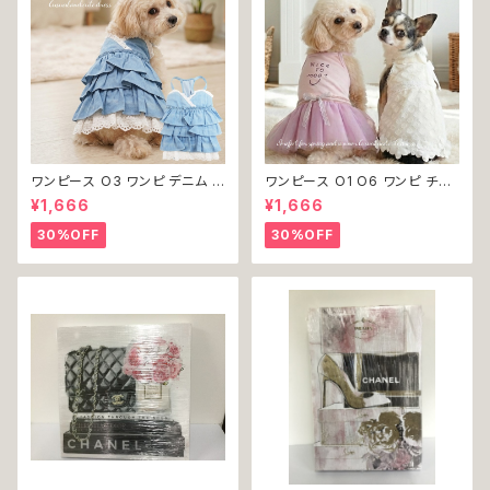
ワンピース O3 ワンピ デニム プ
ワンピース O1 O6 ワンピ チュ
リーツ レース 女の子 犬 犬服
ール レース 花 フラワー 女の子
¥1,666
¥1,666
小型 猫 服 洋服 ペット dog ド
犬 犬服 小型 猫 服 洋服 ペット
ッグウェア おしゃれ かわいい 返
dog ドッグウェア おしゃれ かわ
30%OFF
30%OFF
品交換不可
いい 返品交換不可