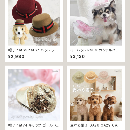
犬の洋服 洋服 猫 猫服 猫の服
ペット 小型犬 中型犬 おしゃれ
かわいい 可愛い 返品交換不可
帽子 hat65 hat67 ハット ワイ
ミニハット P909 カクテルハット
ンレッド グリーン 緑 レッド 赤
風 帽子 トーク帽 ドレス帽 ドレ
¥2,980
¥3,130
ベージュ 小物 アクセサリー フォ
スハット ファシネーター 犬 猫
ーマル おしゃれ シック 上品 首
ペット アイテム オシャレ おしゃ
輪 犬 犬服 猫 猫服 ペット
れ かわいい 可愛 アクセサリー
ファッション dog ドッグ 犬用 か
ぶりもの 返品交換不可
帽子 hat74 キャップ ゴールド
麦わら帽子 GA26 GA29 GA3
お洒落 小物 アクセサリー フォ
0 ハット ストローハット 帽子 レ