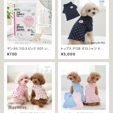
服 犬洋服 猫洋服 洋服 女の子
ト 服 犬服 猫服 おしゃれ かわい
小型 小型犬 おしゃれ かわいい
い 小型犬 返品交換不可
プレゼント ギフト 送料無料 返
品交換不可
デンタルフロスピック GD1 いち
トップス P128 ポロシャツ ドット
ごフレーバーデンタルフロス TH
柄 ハンドメイド dog ドッグウェ
¥700
¥3,000
E HUMBLE CO. 30本入り い
ア 犬 猫 ペット 服 犬服 猫服 犬
ちごフレーバー 恐竜 フロス 歯
の服 猫の服 かわいい カジュア
間 虫歯 歯周病 オーラルケア
ル キュート デイリー シンプル
おしゃれ 小型犬 返品交換不可