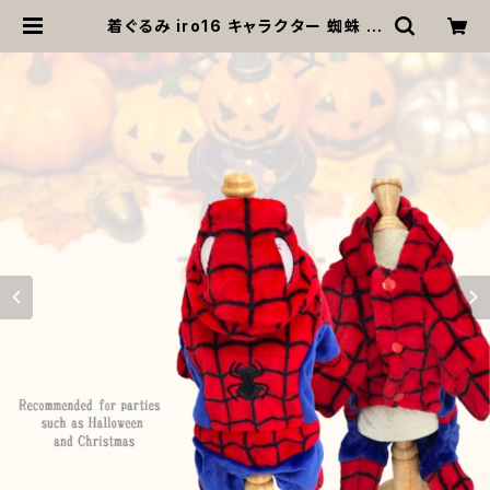
着ぐるみ iro16 キャラクター 蜘蛛 ふ
わモコ コスチューム コスプレ コス ハ
ロウィン dog cat ウェア ドッグ ウェ
ア ドッグウエア 犬 猫 ペット 服 犬服
犬洋服 犬の洋服 洋服 かわいい 可愛
い おしゃれ 返品交換不可 | MOANA