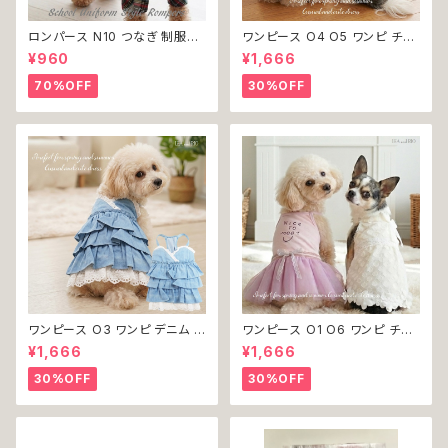
ロンパース N10 つなぎ 制服風
ワンピース O4 O5 ワンピ チェ
チェック柄 グレー 灰色 コスチュ
ック プリーツ レース 女の子 犬
¥960
¥1,666
ーム コスプレ ドッグウェア dog
犬服 小型 猫 服 洋服 ペット do
犬 猫 ペット 服 犬服 洋服 オシ
g ドッグウェア おしゃれ かわい
70%OFF
30%OFF
ャレ かわいい 小型犬 返品交換
い 返品交換不可
不可
ワンピース O3 ワンピ デニム プ
ワンピース O1 O6 ワンピ チュ
リーツ レース 女の子 犬 犬服
ール レース 花 フラワー 女の子
¥1,666
¥1,666
小型 猫 服 洋服 ペット dog ド
犬 犬服 小型 猫 服 洋服 ペット
ッグウェア おしゃれ かわいい 返
dog ドッグウェア おしゃれ かわ
30%OFF
30%OFF
品交換不可
いい 返品交換不可