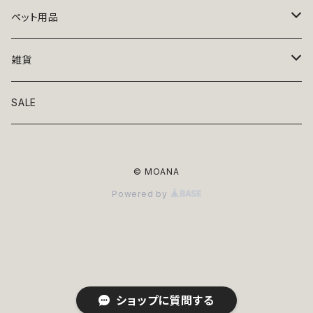
トップス
ペット用品
ニット
ボトムス
ベッド
雑貨
アロハ
ワンピース
リード・首輪
アート
SALE
Oliver Gal
和装
靴・帽子
グラス・食器
© MOANA
Lolita
ジャケット
アクセサリー
ポーチ・バッグ
Powered by
Kate spade
サングラス・ゴーグル
IZAK
コスプレ
キャリーケース・バッグ
小物
リボン・蝶ネクタイ
Mark tetro
布地
mark tetro
ロンパース・つなぎ
マナーパンツ
エプロン・ミトン
ショップに質問する
KAHRI HOME
レザー
Kate spade
ベルトタイプ
KAHRI HOME