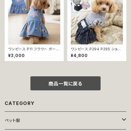
ワンピース P11 フラワー ガーリ
ワンピース P294 P295 ショル
ー かわいい ドッグウェア dog
ダーバッグ スカートツイード ス
¥3,000
¥4,800
犬 猫 ペット 服 犬服 猫服 小型
カート フレア バック ピンク パー
犬 返品交換不可
プル ネイビー 犬 猫 ペット 犬服
犬の服 犬洋服 犬の洋服 猫服
猫の服 猫洋服 猫の洋服 洋服
ドッグウェア ドッグウエア 女の
子 小型犬 ビーズ おしゃれ かわ
商品一覧に戻る
いい 可愛い dog
CATEGORY
ペット服