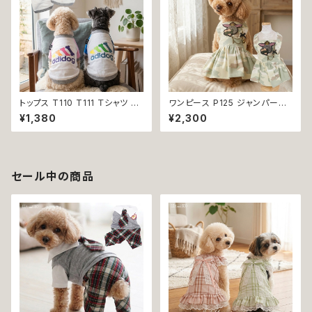
トップス T110 T111 Ｔシャツ 9-
ワンピース P125 ジャンパース
11号 中・大型犬用 スポーティー
カート ジャンスカ スカート 迷彩
¥1,380
¥2,300
カジュアル 骨 ボーン ラグランス
柄 カモフラ アーミー パステル
リーブ ホワイト ピンク ブルー
カーキ ドッグウエア dog 犬 猫
ドックウェア ドッグウェア dog
ペット 服 犬服 猫服 おしゃれ か
犬 猫 ペット 服 犬服 オシャレ
わいい カジュアル 小型犬 返品
小型犬 返品交換不可
交換不可
セール中の商品