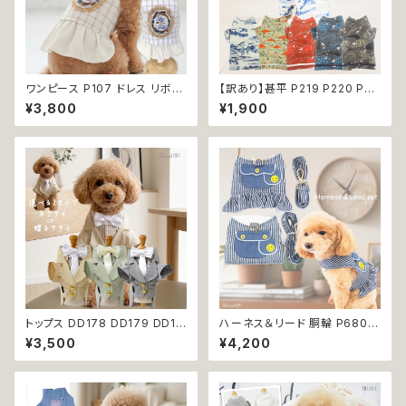
ワンピース P107 ドレス リボン
【訳あり】甚平 P219 P220 P22
チェック ハンドメイド ナチュラル
1 P222 P223 和装 和柄 ドッグ
¥3,800
¥1,900
ドッグウェア ドッグウエア dog
ウェア 犬 コスプレ 男の子 夏服
犬 猫 ペット 服 犬の服 猫の服
ドッグウエア ドックウェア おしゃ
かわいい おしゃれ 小型犬 送料
れ ブルー ダークレッド カーキ
無料 返品交換不可
ー ホワイト うさぎ ラビット 祭り
極小 小型 猫 ペット 服 犬服 猫
服 古風 伝統 夏 日本 ギフト プ
レゼント 贈り物 返品交換不可
トップス DD178 DD179 DD18
ハーネス＆リード 胴輪 P680 P
0 タキシード スーツ フォーマル
681 ハーネス リード 一体型 セ
¥3,500
¥4,200
蝶ネクタイ ネクタイ リボン 犬
ット 引っ張り防止 お出掛け 散
猫 ペット 服 犬の服 猫の服 犬
歩 ドッグウエア 犬 猫 ペット 服
服 猫服 ドッグウェア おしゃれ
犬服 猫服 かわいい おしゃれ 小
かっこいい クール シャツ 返品
型犬 返品交換不可
交換不可