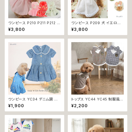
ワンピース P210 P211 P212 犬
ワンピース P209 犬 イエロー
イエロー ピンク ホワイト レッド
ナチュラル 猫 ペット 服 犬服 犬
¥3,800
¥3,800
レモン 蝶 フラワー 猫 ペット 服
の服 犬洋服 犬の洋服 洋服 猫
犬服 犬の服 犬洋服 犬の洋服
服 猫の服 猫洋服 猫の洋服 do
洋服 猫服 猫の服 猫洋服 猫の
g ドッグウェア ドッグウエア 女
洋服 dog ドッグウェア ドッグウ
の子 小型犬 おしゃれ かわいい
エア 女の子 小型犬 おしゃれ か
可愛い 透け感 コットン 返品交
わいい 可愛い 透け感 コットン
換不可
返品交換不可
ワンピース YC34 デニム調 紺
トップス YC44 YC45 制服風
レース シンプル 女の子 春 夏
グレー ブラウン コスチューム コ
¥1,900
¥2,200
犬 犬服 小型 猫 服 洋服 ペット
スプレ 仮装 女の子 男の子 犬
dog ドッグウェア おしゃれ かわ
犬服 小型 猫 服 洋服 ペット do
いい 返品交換不可
g ドッグウェア おしゃれ かわい
い 返品交換不可