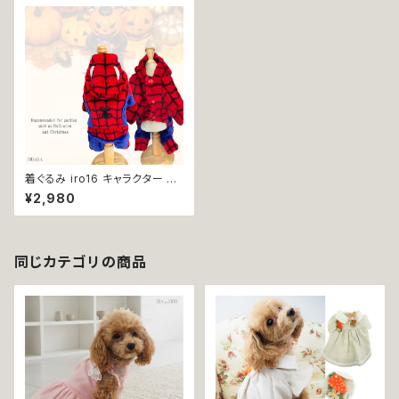
着ぐるみ iro16 キャラクター 蜘
蛛 ふわモコ コスチューム コス
¥2,980
プレ コス ハロウィン dog cat
ウェア ドッグ ウェア ドッグウエ
ア 犬 猫 ペット 服 犬服 犬洋服
犬の洋服 洋服 かわいい 可愛い
おしゃれ 返品交換不可
同じカテゴリの商品