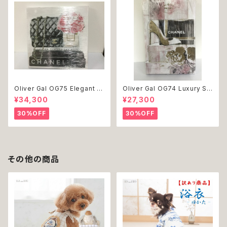
Oliver Gal OG75 Elegant E
Oliver Gal OG74 Luxury St
ssentials Paris 絵 アート イ
acked Shoes Rose Giftbo
¥34,300
¥27,300
ンテリア お祝い 贈り物 プレゼ
x 絵 アート インテリア お祝い
ント 結婚 新築 開店 周年 バー
贈り物 プレゼント 結婚 新築 開
30%OFF
30%OFF
スデイ 誕生日 ご褒美
店 周年 バースデイ 誕生日 ご褒
美
その他の商品