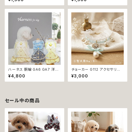
ティアラ イベント パーティー 誕
犬 猫 ペット 極小型犬用 おしゃ
生日 犬 猫 ペット 返品交換不可
れ かわいい シンプル ピンク ゴ
ールド 返品交換不可
ハーネス 胴輪 GA6 GA7 洋服
チョーカー G112 アクセサリー
のようなハーネス ワンピース風
レース パール 犬 猫 ペット 小型
¥4,800
¥3,000
引っ張り防止 散歩 お出掛け ド
犬用 おしゃれ キラキラ かわい
ッグウエア 犬 猫 ペット 服 犬服
い リボン ブルー ホワイト 返品
猫服 かわいい おしゃれ 小型犬
交換不可
返品交換不可
セール中の商品