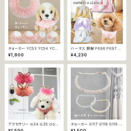
チョーカー YC53 YC54 YC55
ハーネス 胴輪 P696 P697 P
YC56 アクセサリー ネック フォ
698 P699 洋服のようなハー
¥1,800
¥4,230
ーマル パーティー イベント お
ネス うさぎ ラビット rabbit 暖
めかし 女の子 犬 犬服 小型 猫
か 秋冬 お揃い 引っ張り防止 散
服 洋服 ペット dog ドッグウェ
歩 お出掛け ドッグウエア 犬 猫
ア おしゃれ かわいい 返品交換
ペット 服 犬服 猫服 かわいい お
不可
しゃれ 小型犬 返品交換不可
アクセサリー is34 is35 crow
チョーカー G117 G118 G119 首
n ライトピンク ピンク 犬 王冠
輪 アクセサリー クリア キラキラ
¥1,500
¥1,500