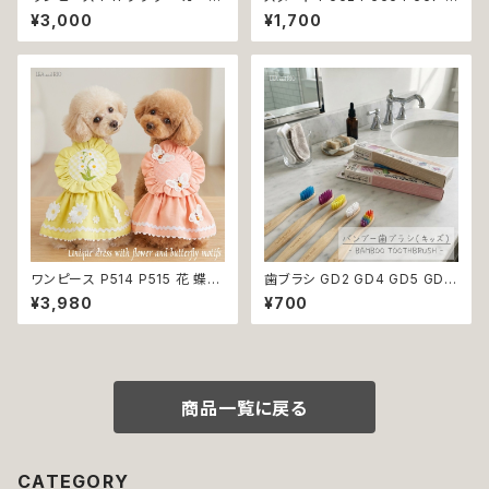
ー かわいい ドッグウェア dog
670 P673 P674 P765 カチ
¥3,000
¥1,700
犬 猫 ペット 服 犬服 猫服 小型
ューシャ 花柄 小花柄 バラ 薔薇
犬 返品交換不可
無地 濡れ防止 汚れ防止 ドッグ
ウェア ドッグ ウェア 犬 猫 ペッ
ト 服 犬服 猫服 おしゃれ かわい
い 小型犬 返品交換不可
ワンピース P514 P515 花 蝶
歯ブラシ GD2 GD4 GD5 GD6
ハンドメイド ピンク イエローグ
GD8 ハンブー歯ブラシ THE H
¥3,980
¥700
リーン レース ドッグウェア 春夏
UMBLE CO.キッズ 子ども バン
ドッグウエア ドッグ ウェア 犬 猫
ブー 竹 口腔ケア 植物由来原料
ペット 服 犬服 猫服 シンプル 犬
の洋服 猫の洋服 春 夏 洋服 女
の子 小型 おしゃれ かわいい 送
料無料 返品交換不可
商品一覧に戻る
CATEGORY