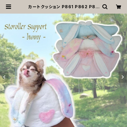
カートクッション P861 P862 P86
3 カートサポート ペットストローラー
犬 猫 ペット かわいい おしゃれ 返品
交換不可 | MOANA