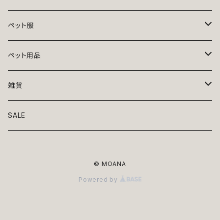
ペット服
トップス
ペット用品
ニット
ボトムス
ベッド
雑貨
アロハ
ワンピース
リード・首輪
アート
SALE
Oliver Gal
和装
靴・帽子
グラス・食器
© MOANA
Lolita
ジャケット
アクセサリー
ポーチ・バッグ
Powered by
Kate spade
サングラス・ゴーグル
IZAK
コスプレ
キャリーケース・バッグ
小物