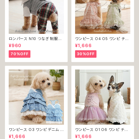
ロンパース N10 つなぎ 制服風
ワンピース O4 O5 ワンピ チェ
チェック柄 グレー 灰色 コスチュ
ック プリーツ レース 女の子 犬
¥960
¥1,666
ーム コスプレ ドッグウェア dog
犬服 小型 猫 服 洋服 ペット do
犬 猫 ペット 服 犬服 洋服 オシ
g ドッグウェア おしゃれ かわい
70%OFF
30%OFF
ャレ かわいい 小型犬 返品交換
い 返品交換不可
不可
ワンピース O3 ワンピ デニム プ
ワンピース O1 O6 ワンピ チュ
リーツ レース 女の子 犬 犬服
ール レース 花 フラワー 女の子
¥1,666
¥1,666
小型 猫 服 洋服 ペット dog ド
犬 犬服 小型 猫 服 洋服 ペット