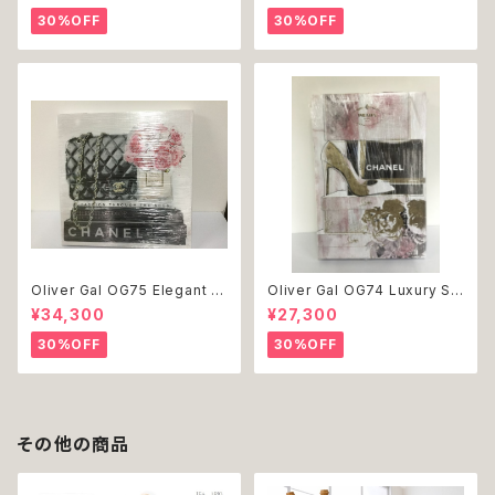
ッグウェア おしゃれ かわいい 返
dog ドッグウェア おしゃれ かわ
30%OFF
30%OFF
品交換不可
いい 返品交換不可
Oliver Gal OG75 Elegant E
Oliver Gal OG74 Luxury St
ssentials Paris 絵 アート イ
acked Shoes Rose Giftbo
¥34,300
¥27,300
ンテリア お祝い 贈り物 プレゼ
x 絵 アート インテリア お祝い
ント 結婚 新築 開店 周年 バー
贈り物 プレゼント 結婚 新築 開
30%OFF
30%OFF
スデイ 誕生日 ご褒美
店 周年 バースデイ 誕生日 ご褒
美
その他の商品