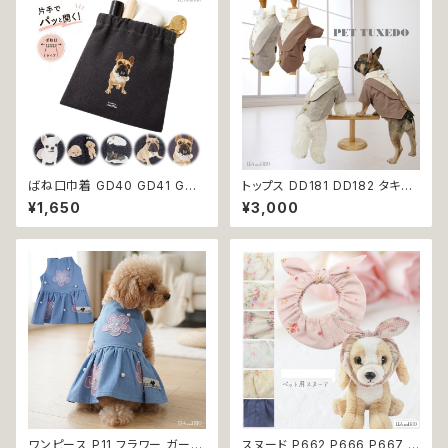
ばね口巾着 GD40 GD41 GD4
トップス DD181 DD182 タキシ
2 GD43 GD44 わんこポーチ
ード スーツ フォーマル 蝶ネクタ
¥1,650
¥3,000
ポーチ デニム コットン チワワ柄
イ リボン 犬 猫 ペット 服 犬の
トイプードル柄 フレンチブルドッ
服 猫の服 犬服 猫服 ドッグウェ
グ 柄 犬雑貨 犬好き プレゼント
ア おしゃれ かっこいい クール
贈り物
シャツ 返品交換不可
ワンピース P11 フラワー ガーリ
スヌード P662 P666 P667 P