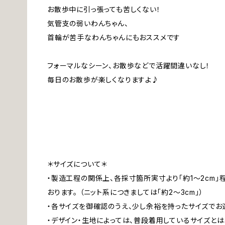
お散歩中に引っ張っても苦しくない！
気管支の弱いわんちゃん、
首輪が苦手なわんちゃんにもおススメです
フォーマルなシーン、お散歩などで活躍間違いなし！
毎日のお散歩が楽しくなりますよ♪
＊サイズについて＊
・製造工程の関係上、各採寸箇所実寸より「約1～2cm
おります。 （ニット系につきましては「約2～3cm」）
・各サイズを御確認のうえ、少し余裕を持ったサイズでお
・デザイン・生地によっては、普段着用しているサイズと