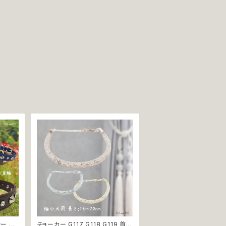
ラー ブ
チョーカー G117 G118 G119 首輪