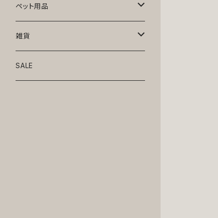
トップス
ペット用品
ニット
ボトムス
ベッド
雑貨
アロハ
ワンピース
リード・首輪
アート
SALE
Oliver Gal
和装
靴・帽子
グラス・食器
Lolita
ジャケット
アクセサリー
ポーチ・バッグ
Kate spade
サングラス・ゴーグル
IZAK
コスプレ
キャリーケース・バッグ
小物
リボン・蝶ネクタイ
Mark tetro
布地
mark tetro
ロンパース・つなぎ
マナーパンツ
エプロン・ミトン
KAHRI HOME
レザー
Kate spade
ベルトタイプ
KAHRI HOME
フォーマル