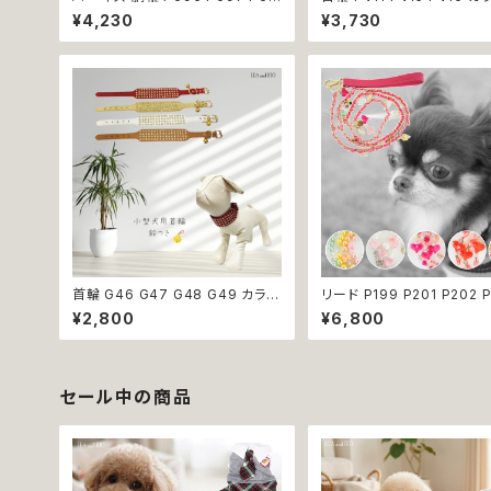
8 P699 洋服のようなハーネス う
ルー ブラウン ブラック 骨 
¥4,230
¥3,730
さぎ ラビット rabbit 暖か 秋冬 お
スタッズ ゴールド ストーン 
揃い 引っ張り防止 散歩 お出掛け
dog 中型犬 散歩 犬 ペット 返品
ドッグウエア 犬 猫 ペット 服 犬服
交換不可
猫服 かわいい おしゃれ 小型犬 返
品交換不可
首輪 G46 G47 G48 G49 カラー
リード P199 P201 P202 
アクセサリー 鈴付き ストーン 小型
P204 ペット 犬 ドッグリー
¥2,800
¥6,800
犬 犬 猫 犬服 猫服 犬の服 猫の服
ード ビーズ チェーン ハート
ペット 返品交換不可
ん クリア パステル パール風
ル ドッグウェア dog 犬 猫
小型犬 中型犬 おしゃれ か
散歩 送料無料 返品交換不
セール中の商品