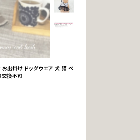
 お出掛け ドッグウエア 犬 猫 ペ
返品交換不可