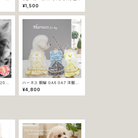
ボーン
アクセサリー クリア キラキラ 犬 猫
¥1,500
ドッグ
ペット 極小型犬用 おしゃれ かわ
いい シンプル ピンク ゴールド 返
品交換不可
P203
ハーネス 胴輪 GA6 GA7 洋服の
ド 犬リ
ようなハーネス ワンピース風 引っ
¥4,800
 りぼ
張り防止 散歩 お出掛け ドッグウ
 カラフ
エア 犬 猫 ペット 服 犬服 猫服 か
 ペット
わいい おしゃれ 小型犬 返品交換
わいい
不可
可