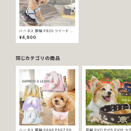
ハーネス 胴輪 P820 ツイード 引
っ張り防止 散歩 お出掛け ドッグ
¥4,800
ウエア 犬 猫 ペット 服 犬服 猫服
かわいい おしゃれ 小型犬 返品交
換不可
同じカテゴリの商品
ハーネス 胴輪 P696 P697 P69
首輪 PV11 PV15 PV16 カ