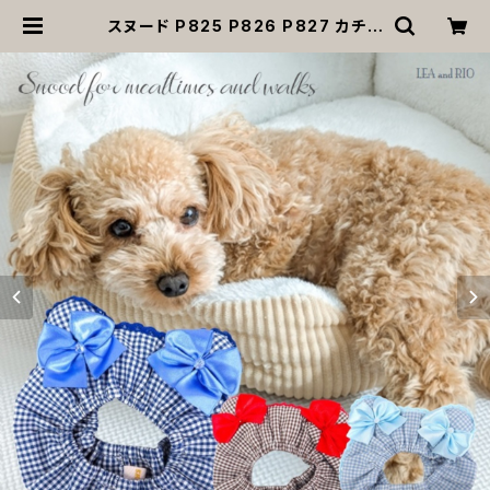
スヌード P825 P826 P827 カチュ
ーシャ 耳カバー チェック くま耳 ドッ
グウェア ドッグ ウェア ドッグウエア
犬 猫 ペット 服 犬服 かわいい おしゃ
れ 小型犬 濡れ防止 汚れ防止 返品交
換不可 | MOANA