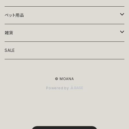
トップス
ペット用品
ニット
ボトムス
ベッド
雑貨
アロハ
ワンピース
リード・首輪
アート
SALE
Oliver Gal
和装
靴・帽子
グラス・食器
© MOANA
Lolita
ジャケット
アクセサリー
ポーチ・バッグ
Powered by
Kate spade
サングラス・ゴーグル
IZAK
コスプレ
キャリーケース・バッグ
小物
リボン・蝶ネクタイ
Mark tetro
布地
mark tetro
ロンパース・つなぎ
マナーパンツ
エプロン・ミトン