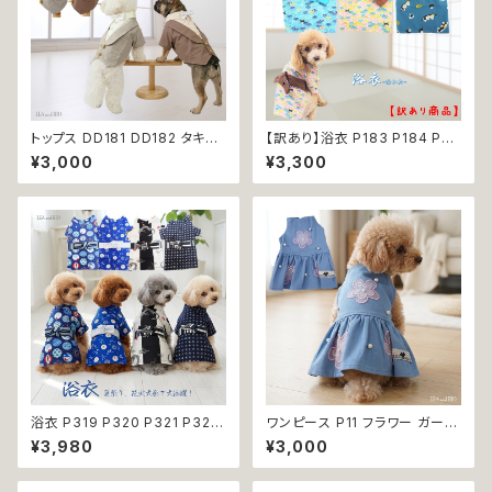
トップス DD181 DD182 タキシ
【訳あり】浴衣 P183 P184 P22
ード スーツ フォーマル 蝶ネクタ
4ドッグウェア 男の子 ブルー イ
¥3,000
¥3,300
イ リボン 犬 猫 ペット 服 犬の
エロー ドッグ ウェア ドッグウエ
服 猫の服 犬服 猫服 ドッグウェ
ア 犬 猫 ペット 服 犬服 和装 和
ア おしゃれ かっこいい クール
柄 おしゃれ おにぎり 波 わんこ
シャツ 返品交換不可
ウェーブ 青海波 小型犬 子犬 仔
犬
浴衣 P319 P320 P321 P322
ワンピース P11 フラワー ガーリ
和装 和柄 男の子 ネイビー ブル
ー かわいい ドッグウェア dog
¥3,980
¥3,000
ー ホワイト ブラック ドッグ ウェ
犬 猫 ペット 服 犬服 猫服 小型
ア ドッグウエア 犬 猫 ペット 服
犬 返品交換不可
犬服 トンボ とんぼ 漢字 ドラゴ