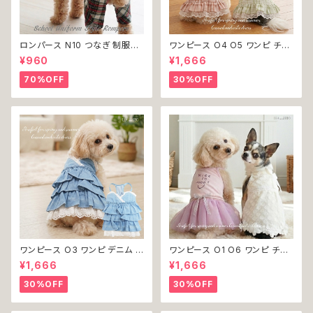
ロンパース N10 つなぎ 制服風
ワンピース O4 O5 ワンピ チェ
チェック柄 グレー 灰色 コスチュ
ック プリーツ レース 女の子 犬
¥960
¥1,666
ーム コスプレ ドッグウェア dog
犬服 小型 猫 服 洋服 ペット do
犬 猫 ペット 服 犬服 洋服 オシ
g ドッグウェア おしゃれ かわい
70%OFF
30%OFF
ャレ かわいい 小型犬 返品交換
い 返品交換不可
不可
ワンピース O3 ワンピ デニム プ
ワンピース O1 O6 ワンピ チュ
リーツ レース 女の子 犬 犬服
ール レース 花 フラワー 女の子
¥1,666
¥1,666
小型 猫 服 洋服 ペット dog ド
犬 犬服 小型 猫 服 洋服 ペット
ッグウェア おしゃれ かわいい 返
dog ドッグウェア おしゃれ かわ
30%OFF
30%OFF
品交換不可
いい 返品交換不可