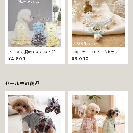
ハーネス 胴輪 GA6 GA7 洋服
チョーカー G112 アクセサリー
のようなハーネス ワンピース風
レース パール 犬 猫 ペット 小型
¥4,800
¥3,000
引っ張り防止 散歩 お出掛け ド
犬用 おしゃれ キラキラ かわい
ッグウエア 犬 猫 ペット 服 犬服
い リボン ブルー ホワイト 返品
猫服 かわいい おしゃれ 小型犬
交換不可
返品交換不可
セール中の商品