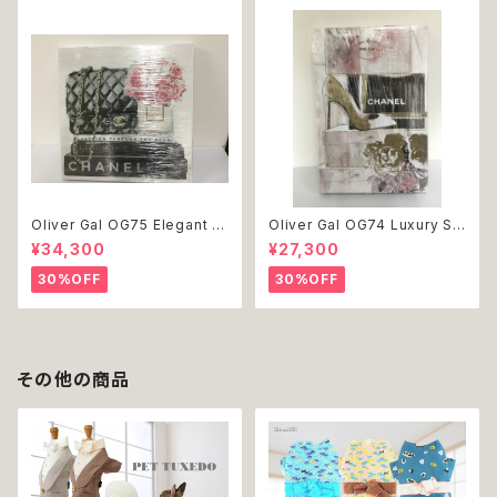
Oliver Gal OG75 Elegant E
Oliver Gal OG74 Luxury St
ssentials Paris 絵 アート イ
acked Shoes Rose Giftbo
¥34,300
¥27,300
ンテリア お祝い 贈り物 プレゼ
x 絵 アート インテリア お祝い
ント 結婚 新築 開店 周年 バー
贈り物 プレゼント 結婚 新築 開
30%OFF
30%OFF
スデイ 誕生日 ご褒美
店 周年 バースデイ 誕生日 ご褒
美
その他の商品