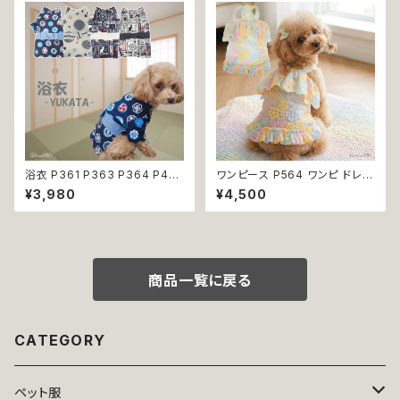
ン 龍 富士 山 小型犬 子犬 仔犬
夏 返品交換不可
浴衣 P361 P363 P364 P40
ワンピース P564 ワンピ ドレス
3 ハンドメイド 手鞠 紺 ネイビ
ハンドメイド 花 透け感 スカート
¥3,980
¥4,500
ー 白 ホワイト きなり ドッグ ウ
トップス 裏地付き パピー 小型
ェア ドッグウエア 犬 猫 ペット
犬 犬 猫 ペット 服 犬服 猫服 犬
服 犬服 猫服 犬の服 猫の服 和
の服 猫の服 ドッグウェア おしゃ
装 和柄 小型犬 子犬 仔犬 夏 返
れ かわいい お出かけ 返品交換
品交換不可
不可
商品一覧に戻る
CATEGORY
ペット服