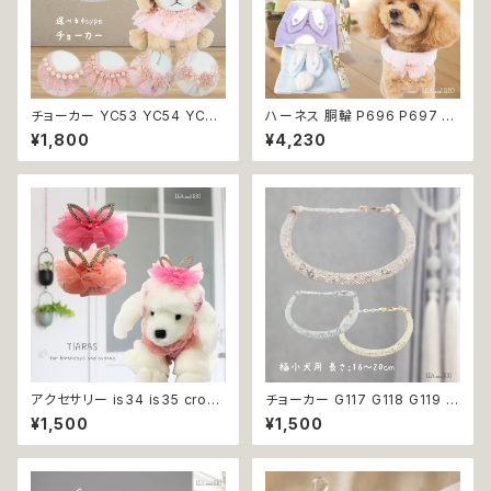
チョーカー YC53 YC54 YC55
ハーネス 胴輪 P696 P697 P
YC56 アクセサリー ネック フォ
698 P699 洋服のようなハー
¥1,800
¥4,230
ーマル パーティー イベント お
ネス うさぎ ラビット rabbit 暖
めかし 女の子 犬 犬服 小型 猫
か 秋冬 お揃い 引っ張り防止 散
服 洋服 ペット dog ドッグウェ
歩 お出掛け ドッグウエア 犬 猫
ア おしゃれ かわいい 返品交換
ペット 服 犬服 猫服 かわいい お
不可
しゃれ 小型犬 返品交換不可
アクセサリー is34 is35 crow
チョーカー G117 G118 G119 首
n ライトピンク ピンク 犬 王冠
輪 アクセサリー クリア キラキラ
¥1,500
¥1,500
ティアラ イベント パーティー 誕
犬 猫 ペット 極小型犬用 おしゃ
生日 犬 猫 ペット 返品交換不可
れ かわいい シンプル ピンク ゴ
ールド 返品交換不可