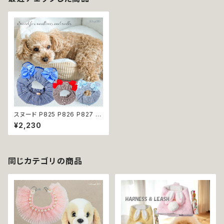
スヌード P825 P826 P827 カ
チューシャ 耳カバー チェック く
¥2,230
ま耳 ドッグウェア ドッグ ウェア
ドッグウエア 犬 猫 ペット 服 犬
服 かわいい おしゃれ 小型犬 濡
れ防止 汚れ防止 返品交換不可
同じカテゴリの商品